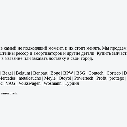
 в самый не подходящий момент, и их стоит менять. Мы продае
тейны рессор и амортизаторов и другие детали. Купить запчасти
магазине или заказать доставку в свой город.
|
Begel
|
Belgum
|
Benpart
|
Boge
|
BPW
|
BSG
|
Contech
|
Corteco
|
D
Mercedes
|
metalcaucho
|
Meyle
|
Otoyol
|
Powertech
|
Profit
|
prottego
ec
|
VAG
|
Volkswagen
|
Wosmann
|
Турция
 запчастей.