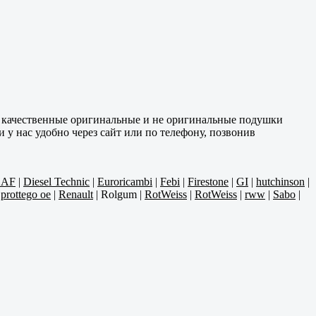
м качественные оригинальные и не оригинальные подушки
 у нас удобно через сайт или по телефону, позвонив
AF
|
Diesel Technic
|
Euroricambi
|
Febi
|
Firestone
|
GI
|
hutchinson
|
|
prottego oe
|
Renault
|
Rolgum
|
RotWeiss
|
RotWeiss
|
rww
|
Sabo
|