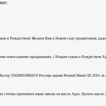
рзину
ом и Рождеством! Желаем Вам в Новом году процветания, радос
ими новогодними праздниками, с Новым годом и Рождеством Хри
стер 550200016R0019 Рессора задняя Renault Master III 2010- (к-
мы готовы принимать ваши заказы на масло Арал. Купить масло 