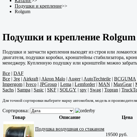
Каталог
>>
Подушки и крепление
>>
Rolgum
Подушки и крепление Rolgum
Подушки и запчасти крепления выходят из строя или ломаются
двигателя, подушки коробки, кронштейны стабилизатора, кронш
менеджеру. Купленную подушку или кронштейн можно забрать в 
Все
|
DAF
Все
|
3rg
|
Airkraft
|
Akron Malo
|
Auger
|
AutoTechteile
|
BCGUMA
Impergom
|
Iveco
|
JPGroup
|
Lema
|
Lemforder
|
MAN
|
MaxGear
|
Sachs
|
Sampa
|
Sasic
|
SKF
|
SOLGY
|
spv
|
Swag
|
Topran
|
TruckT
Для точной сортировки выберите марку автомобиля, модель и производителя
Сортировка:
Товар
Описание
Цена
Подушка воздушная со стаканом
19500 руб.