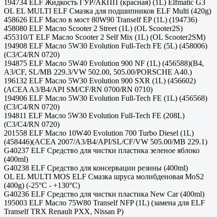
194734 ELF Жидкость ГУР/АКПП (красная) (1L) Elfmatic G3
OL EL MULTI ELF Смазка для подшипников ELF Multi (420g)
458626 ELF Масло в мост 80W90 Tranself EP (1L) (194736)
458080 ELF Масло Scooter 2 Street (1L) (OL Scooter2S)
455310/T ELF Масло Scooter 2 Self Mix (1L) (OL Scooter2SM)
194908 ELF Масло 5W30 Evolution Full-Tech FE (5L) (458006)
(C3/C4/RN 0720)
194875 ELF Масло 5W40 Evolution 900 NF (1L) (456588)(B4,
A3/CF, SL/MB 229.3/VW 502.00, 505.00/PORSCHE A40.)
196132 ELF Масло 5W30 Evolution 900 SXR (1L) (456602)
(ACEA A3/B4/API SM/CF/RN 0700/RN 0710)
194906 ELF Масло 5W30 Evolution Full-Tech FE (1L) (456568)
(C3/C4/RN 0720)
194811 ELF Масло 5W30 Evolution Full-Tech FE (208L)
(C3/C4/RN 0720)
201558 ELF Масло 10W40 Evolution 700 Turbo Diesel (1L)
(458446)(ACEA 2007/A3/B4/API/SL/CF/VW 505.00/MB 229.1)
G40237 ELF Средство для чистки пластика зеленое яблоко
(400ml)
G40238 ELF Средство для консервации резины (400ml)
OL EL MULTI MOS ELF Смазка шруса молибденовая MoS2
(400g) (-25°С - +130°C)
G40236 ELF Средство для чистки пластика New Car (400ml)
195003 ELF Масло 75W80 Tranself NFP (1L) (замена для ELF
Tranself TRX Renault PXX, Nissan P)