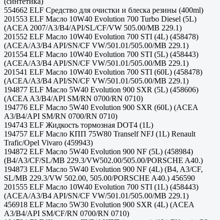
(синтетика)
554662 ELF Средство для очистки и блеска резины (400ml)
201553 ELF Масло 10W40 Evolution 700 Turbo Diesel (5L)
(ACEA 2007/A3/B4/API/SL/CF/VW 505.00/MB 229.1)
201552 ELF Масло 10W40 Evolution 700 STI (4L) (458478)
(ACEA/A3/B4 API/SN/CF VW/501.01/505.00/MB 229.1)
201554 ELF Масло 10W40 Evolution 700 STI (5L) (458443)
(ACEA/A3/B4 API/SN/CF VW/501.01/505.00/MB 229.1)
201541 ELF Масло 10W40 Evolution 700 STI (60L) (458478)
(ACEA/A3/B4 API/SN/CF VW/501.01/505.00/MB 229.1)
194877 ELF Масло 5W40 Evolution 900 SXR (5L) (458606)
(ACEA A3/B4/API SM/RN 0700/RN 0710)
194776 ELF Масло 5W40 Evolution 900 SXR (60L) (ACEA
A3/B4/API SM/RN 0700/RN 0710)
194743 ELF Жидкость тормозная DOT4 (1L)
194757 ELF Масло КПП 75W80 Tranself NFJ (1L) Renault
Trafic/Opel Vivaro (459943)
194872 ELF Масло 5W40 Evolution 900 NF (5L) (458984)
(B4/A3/CF/SL/MB 229.3/VW502.00/505.00/PORSCHE A40.)
194873 ELF Масло 5W40 Evolution 900 NF (4L) (B4, A3/CF,
SL/MB 229.3/VW 502.00, 505.00/PORSCHE A40.) 456590
201555 ELF Масло 10W40 Evolution 700 STI (1L) (458443)
(ACEA/A3/B4 API/SN/CF VW/501.01/505.00/MB 229.1)
456918 ELF Масло 5W30 Evolution 900 SXR (4L) (ACEA
A3/B4/API SM/CF/RN 0700/RN 0710)