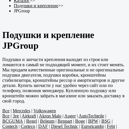
Каталог
>>
Подушки и крепление
>>
JPGroup
Подушки и крепление
JPGroup
Подушки и запчасти крепления выходят из строя или
ломаются в самый не подходящий момент, и их стоит менять.
Мы продаем качественные оригинальные и не оригинальные
подушки двигателя, подушки коробки, кронштейны
стабилизатора, кронштейны рессор и амортизаторов и другие
детали. Купить запчасти у нас удобно через сайт или по
телефону, позвонив менеджеру. Купленную подушку или
кронштейн можно забрать в магазине или заказать доставку в
свой город.
Все
|
Mercedes
|
Volkswagen
Все
|
3rg
|
Airkraft
|
Akron Malo
|
Auger
|
AutoTechteile
|
BCGUMA
|
Begel
|
Belgum
|
Benpart
|
Boge
|
BPW
|
BSG
|
Contech
|
Corteco
|
DAF
|
Diesel Technic
|
Euroricambi
|
Febi
|