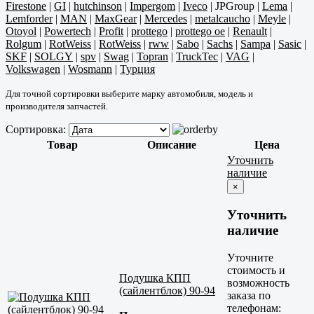
Firestone
|
GI
|
hutchinson
|
Impergom
|
Iveco
|
JPGroup
|
Lema
|
Lemforder
|
MAN
|
MaxGear
|
Mercedes
|
metalcaucho
|
Meyle
|
Otoyol
|
Powertech
|
Profit
|
prottego
|
prottego oe
|
Renault
|
Rolgum
|
RotWeiss
|
RotWeiss
|
rww
|
Sabo
|
Sachs
|
Sampa
|
Sasic
|
SKF
|
SOLGY
|
spv
|
Swag
|
Topran
|
TruckTec
|
VAG
|
Volkswagen
|
Wosmann
|
Турция
Для точной сортировки выберите марку автомобиля, модель и
производителя запчастей.
Сортировка:
Товар
Описание
Цена
Уточнить
наличие
×
Уточнить
наличие
Уточните
стоимость и
Подушка КПП
возможность
(сайлентблок) 90-94
заказа по
телефонам: