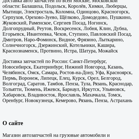
Доставка авто запчастей по всей Москве, Московской
области: Балашиха, Подольск, Королёв, Химки, Люберцы,
Мытищи, Электросталь, Коломна, Одинцово, Красногорск,
Серпухов, Орехово-Зуево, Щёлково, Домодедово, Пушкино,
Жуковский, Раменское, Сергиев Посад, Ногинск,
Долгопрудный, Реутов, Воскресенск, Лобня, Клин, Дубна,
Егорьевск, Ивантеевка, Чехов, Ступино, Павловский Посад,
Дмитров, Наро-Фоминск, Видное, Фрязино, Лыткарино,
Солнечногорск, Дзержинский, Котельники, Кашира,
Краснознаменск, Протвино, Истра, Шатура, Можайск
Доставка запчастей по России: Санкт-Петербург,
Новосибирск, Екатеринбург, Нижний Новгород, Казань,
Челябинск, Омск, Самара, Ростов-на-Дону, Уфа, Красноярск,
Пермь, Воронеж, Липецк, Елец, Курск, Орел, Белгород,
Волгоград, Саратов, Тамбов, Пенза, Тула, Рязань, Краснодар,
Тольятти, Тюмень, Ижевск, Барнаул, Иркутск, Ульяновск,
Хабаровск, Владивосток, Ярославль, Махачкала, Томск,
Оренбург, Новокузнецк, Кемерово, Рязань, Пенза, Астрахань
О сайте
Магазин автозапчастей на грузовые автомобили и