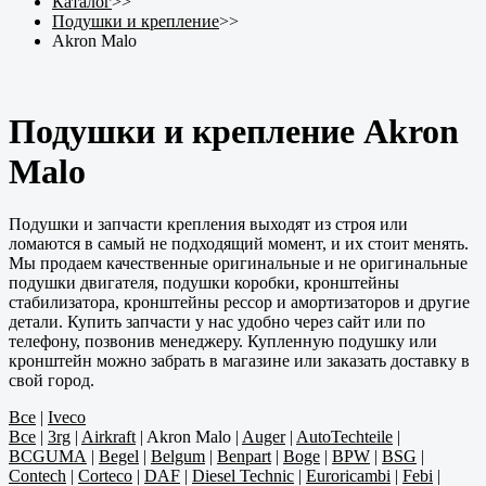
Каталог
>>
Подушки и крепление
>>
Akron Malo
Подушки и крепление Akron
Malo
Подушки и запчасти крепления выходят из строя или
ломаются в самый не подходящий момент, и их стоит менять.
Мы продаем качественные оригинальные и не оригинальные
подушки двигателя, подушки коробки, кронштейны
стабилизатора, кронштейны рессор и амортизаторов и другие
детали. Купить запчасти у нас удобно через сайт или по
телефону, позвонив менеджеру. Купленную подушку или
кронштейн можно забрать в магазине или заказать доставку в
свой город.
Все
|
Iveco
Все
|
3rg
|
Airkraft
|
Akron Malo
|
Auger
|
AutoTechteile
|
BCGUMA
|
Begel
|
Belgum
|
Benpart
|
Boge
|
BPW
|
BSG
|
Contech
|
Corteco
|
DAF
|
Diesel Technic
|
Euroricambi
|
Febi
|