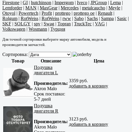
Firestone
|
GI
|
hutchinson
|
Impergom
|
Iveco
|
JPGroup
|
Lema
|
Lemforder
|
MAN
|
MaxGear
|
Mercedes
|
metalcaucho
|
Meyle
|
Otoyol
|
Powertech
|
Profit
|
prottego
|
prottego oe
|
Renault
|
Rolgum
|
RotWeiss
|
RotWeiss
|
rww
|
Sabo
|
Sachs
|
Sampa
|
Sasic
|
SKF
|
SOLGY
|
spv
|
Swag
|
Topran
|
TruckTec
|
VAG
|
Volkswagen
|
Wosmann
|
Турция
Для точной сортировки выберите марку автомобиля, модель и
производителя запчастей.
Сортировка:
Товар
Описание
Цена
Подушка
двигателя L
3359 руб.
Производитель:
добавить в корзину
Akron Malo
Срок поставки:
5-7 дней
Подушка
двигателя R
3123 руб.
Производитель:
добавить в корзину
Akron Malo