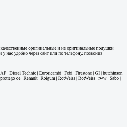
м качественные оригинальные и не оригинальные подушки
 у нас удобно через сайт или по телефону, позвонив
AF
|
Diesel Technic
|
Euroricambi
|
Febi
|
Firestone
|
GI
|
hutchinson
|
|
prottego oe
|
Renault
|
Rolgum
|
RotWeiss
|
RotWeiss
|
rww
|
Sabo
|