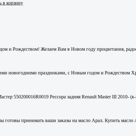
ь в корзину
ом и Рождеством! Желаем Вам в Новом году процветания, радос
ими новогодними праздниками, с Новым годом и Рождеством Хри
стер 550200016R0019 Рессора задняя Renault Master III 2010- (к-
мы готовы принимать ваши заказы на масло Арал. Купить масло 