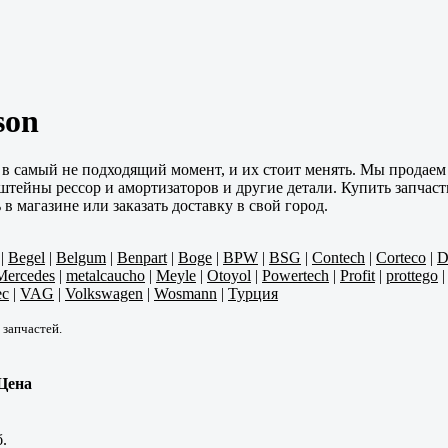
son
 в самый не подходящий момент, и их стоит менять. Мы продае
тейны рессор и амортизаторов и другие детали. Купить запчасти
магазине или заказать доставку в свой город.
|
Begel
|
Belgum
|
Benpart
|
Boge
|
BPW
|
BSG
|
Contech
|
Corteco
|
D
Mercedes
|
metalcaucho
|
Meyle
|
Otoyol
|
Powertech
|
Profit
|
prottego
ec
|
VAG
|
Volkswagen
|
Wosmann
|
Турция
 запчастей.
Цена
.