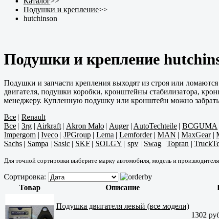
Каталог
>>
Подушки и крепление
>>
hutchinson
Подушки и крепление hutchin
Подушки и запчасти крепления выходят из строя или ломаются
двигателя, подушки коробки, кронштейны стабилизатора, кронш
менеджеру. Купленную подушку или кронштейн можно забрать в 
Все
|
Renault
Все
|
3rg
|
Airkraft
|
Akron Malo
|
Auger
|
AutoTechteile
|
BCGUMA
Impergom
|
Iveco
|
JPGroup
|
Lema
|
Lemforder
|
MAN
|
MaxGear
|
Sachs
|
Sampa
|
Sasic
|
SKF
|
SOLGY
|
spv
|
Swag
|
Topran
|
TruckT
Для точной сортировки выберите марку автомобиля, модель и производителя
Сортировка:
Товар
Описание
Подушка двигателя левый (все модели)
1302 руб