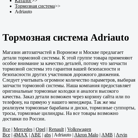
Каталог
>>
Тормозная система
>>
Adriauto
Тормозная система Adriauto
Магазин автозапчастей в Воронеже и Москве предлагает
детали тормозной системы. К этой группе товара применяют
особое внимание за качество деталей, потому что запчасти
тормозной системы это гарантия вашей безопасности и
безопасности других участников дорожного движения.
Следует учитывать огромное количество параметров, выбирая
запчасти тормозной системы. Наша компания предоставляет
оригинальные тормозные колодки и аналоги высокого
качества. Заказ детали возможен через корзину сайта или по
телефону, на прямую у нашего менеджера. Так же мы
реализуем тормозные барабаны и диски, тормозные суппорты,
тросы, тормозные цилиндры. На все товары возможно
доставки по России.
Все
|
Mercedes
|
Opel
|
Renault
|
Volkswagen
Все
|
4MAX
|
ABE
|
abs
|
Adriauto
|
Akron Malo
|
AMB
|
Arvin