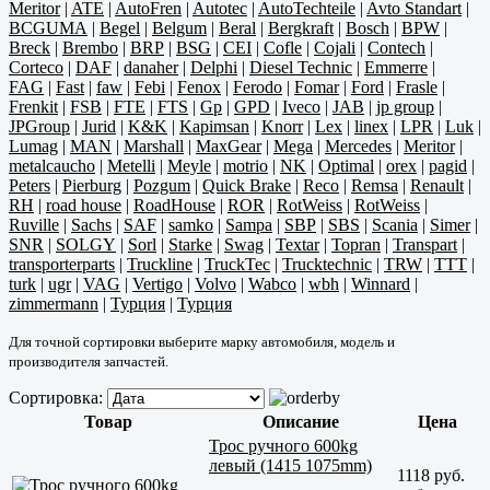
Meritor
|
ATE
|
AutoFren
|
Autotec
|
AutoTechteile
|
Avto Standart
|
BCGUMA
|
Begel
|
Belgum
|
Beral
|
Bergkraft
|
Bosch
|
BPW
|
Breck
|
Brembo
|
BRP
|
BSG
|
CEI
|
Cofle
|
Cojali
|
Contech
|
Corteco
|
DAF
|
danaher
|
Delphi
|
Diesel Technic
|
Emmerre
|
FAG
|
Fast
|
faw
|
Febi
|
Fenox
|
Ferodo
|
Fomar
|
Ford
|
Frasle
|
Frenkit
|
FSB
|
FTE
|
FTS
|
Gp
|
GPD
|
Iveco
|
JAB
|
jp group
|
JPGroup
|
Jurid
|
K&K
|
Kapimsan
|
Knorr
|
Lex
|
linex
|
LPR
|
Luk
|
Lumag
|
MAN
|
Marshall
|
MaxGear
|
Mega
|
Mercedes
|
Meritor
|
metalcaucho
|
Metelli
|
Meyle
|
motrio
|
NK
|
Optimal
|
orex
|
pagid
|
Peters
|
Pierburg
|
Pozgum
|
Quick Brake
|
Reco
|
Remsa
|
Renault
|
RH
|
road house
|
RoadHouse
|
ROR
|
RotWeiss
|
RotWeiss
|
Ruville
|
Sachs
|
SAF
|
samko
|
Sampa
|
SBP
|
SBS
|
Scania
|
Simer
|
SNR
|
SOLGY
|
Sorl
|
Starke
|
Swag
|
Textar
|
Topran
|
Transpart
|
transporterparts
|
Truckline
|
TruckTec
|
Trucktechnic
|
TRW
|
TTT
|
turk
|
ugr
|
VAG
|
Vertigo
|
Volvo
|
Wabco
|
wbh
|
Winnard
|
zimmermann
|
Турция
|
Турция
Для точной сортировки выберите марку автомобиля, модель и
производителя запчастей.
Сортировка:
Товар
Описание
Цена
Трос ручного 600kg
левый (1415 1075mm)
1118 руб.