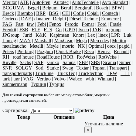
Meritor
|
ATE
|
AutoFren
|
Autotec
|
AutoTechteile
|
Avto Standart
|
BCGUMA
|
Begel
|
Belgum
|
Beral
|
Bergkraft
|
Bosch
|
BPW
|
Breck
|
Brembo
|
BRP
|
BSG
|
CEI
|
Cofle
|
Cojali
|
Contech
|
Corteco
|
DAF
|
danaher
|
Delphi
|
Diesel Technic
|
Emmerre
|
FAG
|
Fast
|
faw
|
Febi
|
Fenox
|
Ferodo
|
Fomar
|
Ford
|
Frasle
|
Frenkit
|
FSB
|
FTE
|
FTS
|
Gp
|
GPD
|
Iveco
|
JAB
|
jp group
|
JPGroup
|
Jurid
|
K&K
|
Kapimsan
|
Knorr
|
Lex
|
linex
|
LPR
|
Luk
|
Lumag
|
MAN
|
Marshall
|
MaxGear
|
Mega
|
Mercedes
|
Meritor
|
metalcaucho
|
Metelli
|
Meyle
|
motrio
|
NK
|
Optimal
|
orex
|
pagid
|
Peters
|
Pierburg
|
Pozgum
|
Quick Brake
|
Reco
|
Remsa
|
Renault
|
RH
|
road house
|
RoadHouse
|
ROR
|
RotWeiss
|
RotWeiss
|
Ruville
|
Sachs
|
SAF
|
samko
|
Sampa
|
SBP
|
SBS
|
Scania
|
Simer
|
SNR
|
SOLGY
|
Sorl
|
Starke
|
Swag
|
Textar
|
Topran
|
Transpart
|
transporterparts
|
Truckline
|
TruckTec
|
Trucktechnic
|
TRW
|
TTT
|
turk
|
ugr
|
VAG
|
Vertigo
|
Volvo
|
Wabco
|
wbh
|
Winnard
|
zimmermann
|
Турция
|
Турция
Для точной сортировки выберите марку автомобиля, модель и
производителя запчастей.
Сортировка:
Товар
Описание
Цена
Уточнить наличие
×