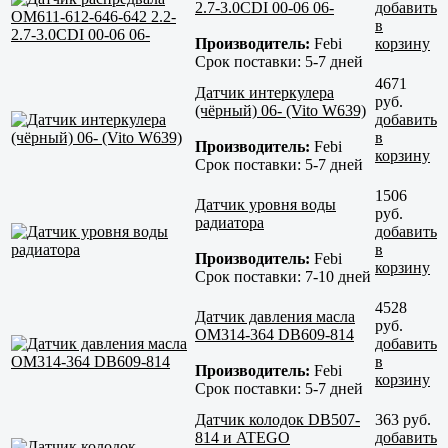
2.7-3.0CDI 00-06 06-
добавить
в
Производитель:
Febi
корзину
Срок поставки:
5-7 дней
4671
Датчик интеркулера
руб.
(чёрный) 06- (Vito W639)
добавить
в
Производитель:
Febi
корзину
Срок поставки:
5-7 дней
1506
Датчик уровня воды
руб.
радиатора
добавить
в
Производитель:
Febi
корзину
Срок поставки:
7-10 дней
4528
Датчик давления масла
руб.
OM314-364 DB609-814
добавить
в
Производитель:
Febi
корзину
Срок поставки:
5-7 дней
Датчик колодок DB507-
363 руб.
814 и ATEGO
добавить