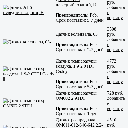
руб.
передний=задний, R
добавить
в
Производитель:
Febi
корзину
Срок поставки:
5-7 дней
3508
Датчик коленвала, 03-
руб.
добавить
Производитель:
Febi
в
Срок поставки:
5-7 дней
корзину
Датчик температуры
4772
воздуха, 1.9-2.0TDI
руб.
Caddy |||
добавить
в
Производитель:
Febi
корзину
Срок поставки:
5-7 дней
Датчик температуры
728 руб.
OM602 2.9TDI
добавить
в
Производитель:
Febi
корзину
Срок поставки:
1 день
Датчик распредвала
4510
OM611-612-646-642 2.2-
руб.