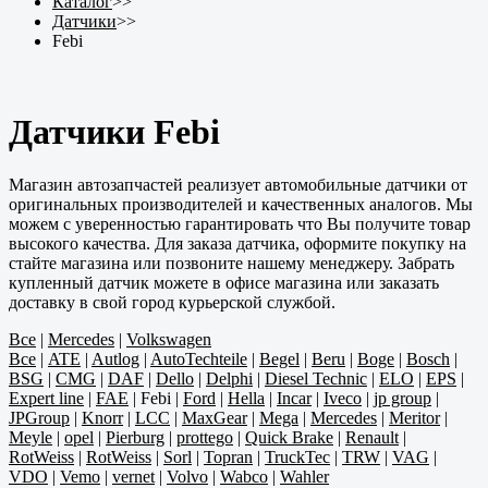
Каталог
>>
Датчики
>>
Febi
Датчики Febi
Магазин автозапчастей реализует автомобильные датчики от
оригинальных производителей и качественных аналогов. Мы
можем с уверенностью гарантировать что Вы получите товар
высокого качества. Для заказа датчика, оформите покупку на
стайте магазина или позвоните нашему менеджеру. Забрать
купленный датчик можете в офисе магазина или заказать
доставку в свой город курьерской службой.
Все
|
Mercedes
|
Volkswagen
Все
|
ATE
|
Autlog
|
AutoTechteile
|
Begel
|
Beru
|
Boge
|
Bosch
|
BSG
|
CMG
|
DAF
|
Dello
|
Delphi
|
Diesel Technic
|
ELO
|
EPS
|
Expert line
|
FAE
|
Febi
|
Ford
|
Hella
|
Incar
|
Iveco
|
jp group
|
JPGroup
|
Knorr
|
LCC
|
MaxGear
|
Mega
|
Mercedes
|
Meritor
|
Meyle
|
opel
|
Pierburg
|
prottego
|
Quick Brake
|
Renault
|
RotWeiss
|
RotWeiss
|
Sorl
|
Topran
|
TruckTec
|
TRW
|
VAG
|
VDO
|
Vemo
|
vernet
|
Volvo
|
Wabco
|
Wahler