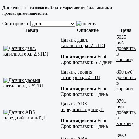
Для точной сортировки выберите марку автомобиля, модель и
производителя запчастей.
Сортировка:
Товар
Описание
Цена
5025
Датчик давл.
руб.
катализатора, 2.5TDI
добавить
в
Производитель:
Febi
корзину
Срок поставки:
5-7 дней
Датчик уровня
800 руб.
антифриза, 2.5TDI
добавить
в
Производитель:
Febi
корзину
Срок поставки:
1 день
3791
Датчик ABS
руб.
передний=задний, L
добавить
в
Производитель:
Febi
корзину
Срок поставки:
1 день
3862
Датчик ABS