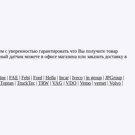
м с уверенностью гарантировать что Вы получите товар
ный датчик можете в офисе магазина или заказать доставку в
line
|
FAE
|
Febi
|
Ford
|
Hella
|
Incar
|
Iveco
|
jp group
|
JPGroup
|
Topran
|
TruckTec
|
TRW
|
VAG
|
VDO
|
Vemo
|
vernet
|
Volvo
|