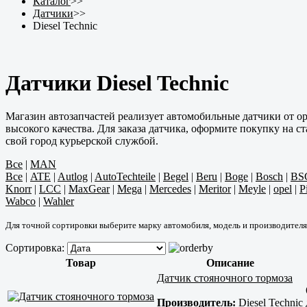
Каталог
>>
Датчики
>>
Diesel Technic
Датчики Diesel Technic
Магазин автозапчастей реализует автомобильные датчики от о
высокого качества. Для заказа датчика, оформите покупку на с
свой город курьерской службой.
Все
|
MAN
Все
|
ATE
|
Autlog
|
AutoTechteile
|
Begel
|
Beru
|
Boge
|
Bosch
|
BS
Knorr
|
LCC
|
MaxGear
|
Mega
|
Mercedes
|
Meritor
|
Meyle
|
opel
|
P
Wabco
|
Wahler
Для точной сортировки выберите марку автомобиля, модель и производителя
Сортировка:
Товар
Описание
Датчик стояночного тормоза
Производитель:
Diesel Technic