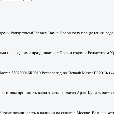
ом и Рождеством! Желаем Вам в Новом году процветания, радос
ими новогодними праздниками, с Новым годом и Рождеством Хри
стер 550200016R0019 Рессора задняя Renault Master III 2010- (к-
мы готовы принимать ваши заказы на масло Арал. Купить масло 
ногие позиции есть в наличии на складе в Москве. Если вы хоти