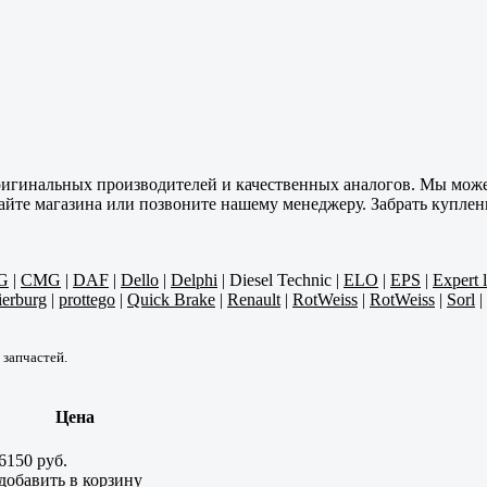
ригинальных производителей и качественных аналогов. Мы може
тайте магазина или позвоните нашему менеджеру. Забрать куплен
G
|
CMG
|
DAF
|
Dello
|
Delphi
|
Diesel Technic
|
ELO
|
EPS
|
Expert 
ierburg
|
prottego
|
Quick Brake
|
Renault
|
RotWeiss
|
RotWeiss
|
Sorl
|
 запчастей.
Цена
6150 руб.
добавить в корзину