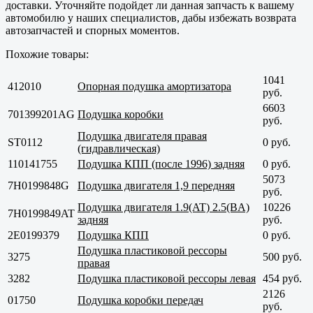
доставки. Уточняйте подойдет ли данная запчасть к вашему
автомобилю у наших специалистов, дабы избежать возврата
автозапчастей и спорных моментов.
Похожие товары:
1041
412010
Опорная подушка амортизатора
руб.
6603
701399201AG
Подушка коробки
руб.
Подушка двигателя правая
ST0112
0 руб.
(гидравлическая)
110141755
Подушка КПП (после 1996) задняя
0 руб.
5073
7H0199848G
Подушка двигателя 1,9 передняя
руб.
Подушка двигателя 1.9(AT) 2.5(BA)
10226
7H0199849AT
задняя
руб.
2E0199379
Подушка КПП
0 руб.
Подушка пластиковой рессоры
3275
500 руб.
правая
3282
Подушка пластиковой рессоры левая
454 руб.
2126
01750
Подушка коробки передач
руб.