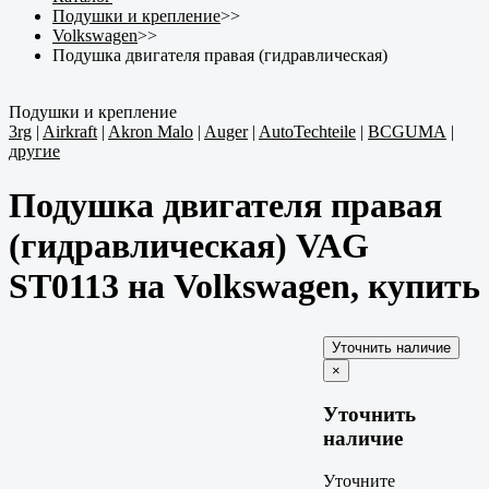
Подушки и крепление
>>
Volkswagen
>>
Подушка двигателя правая (гидравлическая)
Подушки и крепление
3rg
|
Airkraft
|
Akron Malo
|
Auger
|
AutoTechteile
|
BCGUMA
|
другие
Подушка двигателя правая
(гидравлическая) VAG
ST0113 на Volkswagen, купить
×
Уточнить
наличие
Уточните