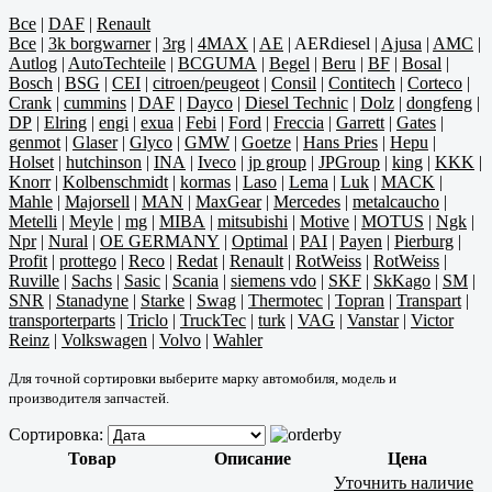
Все
|
DAF
|
Renault
Все
|
3k borgwarner
|
3rg
|
4MAX
|
AE
|
AERdiesel
|
Ajusa
|
AMC
|
Autlog
|
AutoTechteile
|
BCGUMA
|
Begel
|
Beru
|
BF
|
Bosal
|
Bosch
|
BSG
|
CEI
|
citroen/peugeot
|
Consil
|
Contitech
|
Corteco
|
Crank
|
cummins
|
DAF
|
Dayco
|
Diesel Technic
|
Dolz
|
dongfeng
|
DP
|
Elring
|
engi
|
exua
|
Febi
|
Ford
|
Freccia
|
Garrett
|
Gates
|
genmot
|
Glaser
|
Glyco
|
GMW
|
Goetze
|
Hans Pries
|
Hepu
|
Holset
|
hutchinson
|
INA
|
Iveco
|
jp group
|
JPGroup
|
king
|
KKK
|
Knorr
|
Kolbenschmidt
|
kormas
|
Laso
|
Lema
|
Luk
|
MACK
|
Mahle
|
Majorsell
|
MAN
|
MaxGear
|
Mercedes
|
metalcaucho
|
Metelli
|
Meyle
|
mg
|
MIBA
|
mitsubishi
|
Motive
|
MOTUS
|
Ngk
|
Npr
|
Nural
|
OE GERMANY
|
Optimal
|
PAI
|
Payen
|
Pierburg
|
Profit
|
prottego
|
Reco
|
Redat
|
Renault
|
RotWeiss
|
RotWeiss
|
Ruville
|
Sachs
|
Sasic
|
Scania
|
siemens vdo
|
SKF
|
SkKago
|
SM
|
SNR
|
Stanadyne
|
Starke
|
Swag
|
Thermotec
|
Topran
|
Transpart
|
transporterparts
|
Triclo
|
TruckTec
|
turk
|
VAG
|
Vanstar
|
Victor
Reinz
|
Volkswagen
|
Volvo
|
Wahler
Для точной сортировки выберите марку автомобиля, модель и
производителя запчастей.
Сортировка:
Товар
Описание
Цена
Уточнить наличие