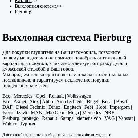
Каталог
>>
Выхлопная система
>>
Pierburg
Выхлопная система Pierburg
Для покупки глушителя на Ваш автомобиль, позвоните
нашему менеджеру и он поможет подобрать оптимальный
вариант для покупки, а так же организует отправку детали
курьерской службой в Ваш город.
Мы продаем только оригинальные товары от официальных
поставщиков, и гарантируем исключение покупки
поддельных запчстей.
Все
|
Mercedes
|
Opel
|
Renault
|
Volkswagen
Все
|
Asmet
|
Atex
|
Atiho
|
AutoTechteile
|
Begel
|
Bosal
|
Bosch
|
DAF
|
Diesel Technic
|
Dinex
|
Engitech
|
Febi
|
Hobi
|
Impergom
|
Iveco
|
Izavit
|
MAN
|
MaxGear
|
Mega
|
Mercedes
|
NRF
|
Pierburg
|
prottego
|
Renault
|
Sampa
|
siemens vdo
|
VAG
|
Vanstar
|
Wahler
|
Турция
Для точной сортировки выберите марку автомобиля, модель и