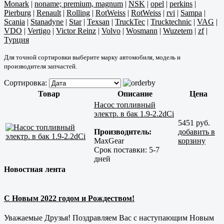
Monark
|
noname; premium, magnum
|
NSK
|
opel
|
perkins
|
Pierburg
|
Renault
|
Rolling
|
RotWeiss
|
RotWeiss
|
rvi
|
Sampa
|
Scania
|
Stanadyne
|
Star
|
Texsan
|
TruckTec
|
Trucktechnic
|
VAG
|
VDO
|
Vertigo
|
Victor Reinz
|
Volvo
|
Wosmann
|
Wuzetem
|
zf
|
Турция
Для точной сортировки выберите марку автомобиля, модель и
производителя запчастей.
Сортировка:
Товар
Описание
Цена
Насос топливный
электр. в бак 1.9-2.2dCi
5451 руб.
Производитель:
добавить в
MaxGear
корзину
Срок поставки:
5-7
дней
Новостная лента
С Новым 2022 годом и Рождеством!
Уважаемые Друзья! Поздравляем Вас с наступающим Новым