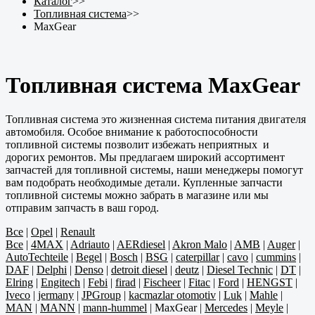
Каталог
>>
Топливная система
>>
MaxGear
Топливная система MaxGear
Топливная система это жизненная система питания двигателя
автомобиля. Особое внимание к работоспособности
топливной системы позволит избежать неприятных и
дорогих ремонтов. Мы предлагаем широкий ассортимент
запчастей для топливной системы, наши менеджеры помогут
вам подобрать необходимые детали. Купленные запчасти
топливной системы можно забрать в магазине или мы
отправим запчасть в ваш город.
Все
|
Opel
|
Renault
Все
|
4MAX
|
Adriauto
|
AERdiesel
|
Akron Malo
|
AMB
|
Auger
|
AutoTechteile
|
Begel
|
Bosch
|
BSG
|
caterpillar
|
cavo
|
cummins
|
DAF
|
Delphi
|
Denso
|
detroit diesel
|
deutz
|
Diesel Technic
|
DT
|
Elring
|
Engitech
|
Febi
|
firad
|
Fischeer
|
Fitac
|
Ford
|
HENGST
|
Iveco
|
jermany
|
JPGroup
|
kacmazlar otomotiv
|
Luk
|
Mahle
|
MAN
|
MANN
|
mann-hummel
|
MaxGear
|
Mercedes
|
Meyle
|