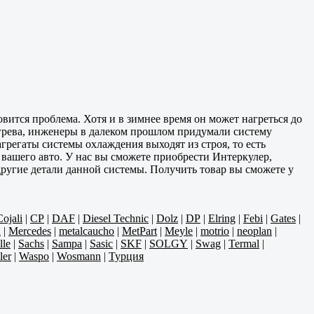
овится проблема. Хотя и в зимнее время он может нагреться до
регрева, инженеры в далеком прошлом придумали систему
агрегаты системы охлаждения выходят из строя, то есть
вашего авто. У нас вы сможете приобрести Интеркулер,
другие детали данной системы. Получить товар вы сможете у
Cojali
|
CP
|
DAF
|
Diesel Technic
|
Dolz
|
DP
|
Elring
|
Febi
|
Gates
|
a
|
Mercedes
|
metalcaucho
|
MetPart
|
Meyle
|
motrio
|
neoplan
|
lle
|
Sachs
|
Sampa
|
Sasic
|
SKF
|
SOLGY
|
Swag
|
Termal
|
ler
|
Waspo
|
Wosmann
|
Турция