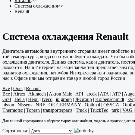
Каталог
>>
Система охлаждения
>>
Renault
Система охлаждения Renault
Двигатель автомобиля внутреннего сгорания имеет свойство наг
той температуры, когда его нужно будет охлаждать. Что бы изб
охлаждения двигателя. Данная система, как и двигатель, посто
ломаются. Наш Интернет магазин запчастей предлагает вам по
радиатор охлаждения, патрубок Интеркулера или радиатора, в
нас в Офисе или мы отправим товар в любой город России.
Все
|
Opel
|
Renault
Все
|
Airtex
|
Akintech
|
Akron Malo
|
API
|
arcek
|
ATA
|
ATP
|
Auge
Graf
|
Hella
|
Hepu
|
Iveco
|
jp group
|
JPGroup
|
Kolbenschmidt
|
kw
nissan
|
Nissens
|
NRF
|
OE GERMANY
|
Optimal
|
OSSCA
|
Otofo
Thermotec
|
Topran
|
transporterparts
|
Truck
|
TruckTec
|
turk
|
VAG
Для точной сортировки выберите марку автомобиля, модель и производителя
Сортировка: