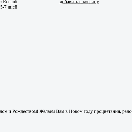
:
Renault
добавить в корзину
:
5-7 дней
ом и Рождеством! Желаем Вам в Новом году процветания, радос