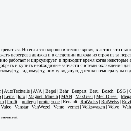
реваться. Но если это хорошо в зимнее время, в летнее это стан
ежать перегрева движка и в следствии выхода из строя из за пе
янно работает и циркулирует, и приходит время когда некоторые 
добрать и купить необходимые запчасти системы охлаждения для 
искомуфту, гидромуфту, помпу водяную, датчики температуры и 
r
|
AutoTechteile
|
AVA
|
Begel
|
Behr
|
Benpart
|
Beru
|
Bosch
|
BSG
|
p
|
Lema
|
loro
|
Magneti Marelli
|
MAN
|
MaxGear
|
Mec-Diesel
|
Meg
rm
|
Profit
|
prottego
|
prottego oe
|
Renault
|
RotWeiss
|
RotWeiss
|
Ruvi
|
Valeo
|
Vanstar
|
VanWezel
|
Vemo
|
vernet
|
Volkswagen
|
Volvo
|
Wah
 запчастей.