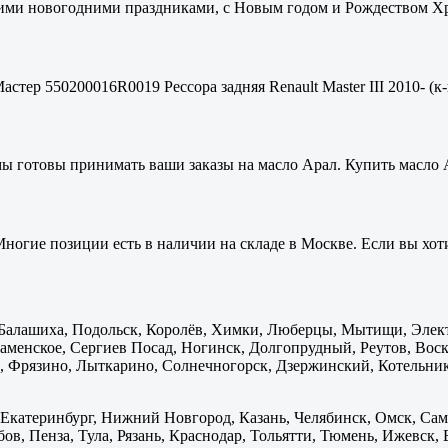
ими новогодними праздниками, с Новым годом и Рождеством Хри
стер 550200016R0019 Рессора задняя Renault Master III 2010- (к-
мы готовы принимать ваши заказы на масло Арал. Купить масло 
ногие позиции есть в наличии на складе в Москве. Если вы хоти
: Балашиха, Подольск, Королёв, Химки, Люберцы, Мытищи, Элек
менское, Сергиев Посад, Ногинск, Долгопрудный, Реутов, Воскр
 Фрязино, Лыткарино, Солнечногорск, Дзержинский, Котельник
 Екатеринбург, Нижний Новгород, Казань, Челябинск, Омск, Сам
бов, Пенза, Тула, Рязань, Краснодар, Тольятти, Тюмень, Ижевск,