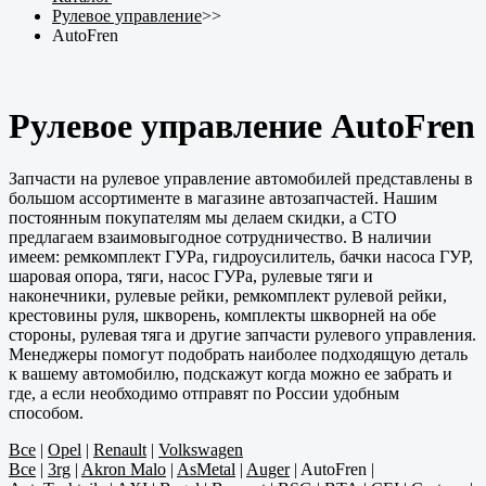
Рулевое управление
>>
AutoFren
Рулевое управление AutoFren
Запчасти на рулевое управление автомобилей представлены в
большом ассортименте в магазине автозапчастей. Нашим
постоянным покупателям мы делаем скидки, а СТО
предлагаем взаимовыгодное сотрудничество. В наличии
имеем: ремкомплект ГУРа, гидроусилитель, бачки насоса ГУР,
шаровая опора, тяги, насос ГУРа, рулевые тяги и
наконечники, рулевые рейки, ремкомплект рулевой рейки,
крестовины руля, шкворень, комплекты шкворней на обе
стороны, рулевая тяга и другие запчасти рулевого управления.
Менеджеры помогут подобрать наиболее подходящую деталь
к вашему автомобилю, подскажут когда можно ее забрать и
где, а если необходимо отправят по России удобным
способом.
Все
|
Opel
|
Renault
|
Volkswagen
Все
|
3rg
|
Akron Malo
|
AsMetal
|
Auger
|
AutoFren
|