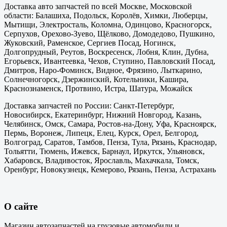
Доставка авто запчастей по всей Москве, Московской
области: Балашиха, Подольск, Королёв, Химки, Люберцы,
Мытищи, Электросталь, Коломна, Одинцово, Красногорск,
Серпухов, Орехово-Зуево, Щёлково, Домодедово, Пушкино,
Жуковский, Раменское, Сергиев Посад, Ногинск,
Долгопрудный, Реутов, Воскресенск, Лобня, Клин, Дубна,
Егорьевск, Ивантеевка, Чехов, Ступино, Павловский Посад,
Дмитров, Наро-Фоминск, Видное, Фрязино, Лыткарино,
Солнечногорск, Дзержинский, Котельники, Кашира,
Краснознаменск, Протвино, Истра, Шатура, Можайск
Доставка запчастей по России: Санкт-Петербург,
Новосибирск, Екатеринбург, Нижний Новгород, Казань,
Челябинск, Омск, Самара, Ростов-на-Дону, Уфа, Красноярск,
Пермь, Воронеж, Липецк, Елец, Курск, Орел, Белгород,
Волгоград, Саратов, Тамбов, Пенза, Тула, Рязань, Краснодар,
Тольятти, Тюмень, Ижевск, Барнаул, Иркутск, Ульяновск,
Хабаровск, Владивосток, Ярославль, Махачкала, Томск,
Оренбург, Новокузнецк, Кемерово, Рязань, Пенза, Астрахань
О сайте
Магазин автозапчастей на грузовые автомобили и