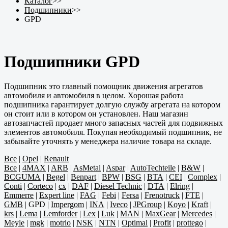
Каталог
>>
Подшипники
>>
GPD
Подшипники GPD
Подшипник это главный помощник движения агрегатов
автомобиля и автомобиля в целом. Хорошая работа
подшипника гарантирует долгую службу агрегата на котором
он стоит или в котором он установлен. Наш магазин
автозапчастей продает много запасных частей для подвижных
элементов автомобиля. Покупая необходимый подшипник, не
забывайте уточнять у менеджера наличие товара на складе.
Все
|
Opel
|
Renault
Все
|
4MAX
|
ARB
|
AsMetal
|
Aspar
|
AutoTechteile
|
B&W
|
BCGUMA
|
Begel
|
Benpart
|
BPW
|
BSG
|
BTA
|
CEI
|
Complex
|
Conti
|
Corteco
|
cx
|
DAF
|
Diesel Technic
|
DTA
|
Elring
|
Emmerre
|
Expert line
|
FAG
|
Febi
|
Fersa
|
Frenotruck
|
FTE
|
GMB
|
GPD
|
Impergom
|
INA
|
Iveco
|
JPGroup
|
Koyo
|
Kraft
|
krs
|
Lema
|
Lemforder
|
Lex
|
Luk
|
MAN
|
MaxGear
|
Mercedes
|
Meyle
|
mgk
|
motrio
|
NSK
|
NTN
|
Optimal
|
Profit
|
prottego
|