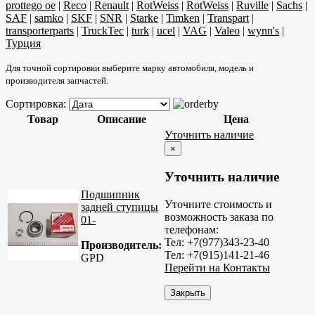
prottego oe
|
Reco
|
Renault
|
RotWeiss
|
RotWeiss
|
Ruville
|
Sachs
|
SAF
|
samko
|
SKF
|
SNR
|
Starke
|
Timken
|
Transpart
|
transporterparts
|
TruckTec
|
turk
|
ucel
|
VAG
|
Valeo
|
wynn's
|
Турция
Для точной сортировки выберите марку автомобиля, модель и
производителя запчастей.
Сортировка:
Товар
Описание
Цена
Уточнить наличие
×
Уточнить наличие
Подшипник
Уточните стоимость и
задней ступицы
возможность заказа по
01-
телефонам:
Тел: +7(977)343-23-40
Производитель:
Тел: +7(915)141-21-46
GPD
Перейти на Контакты
Закрыть