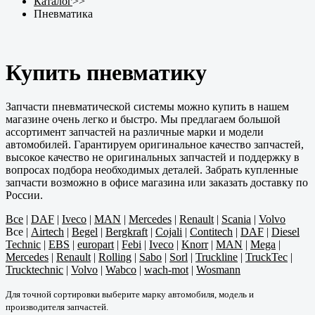
Каталог
>>
Пневматика
Купить пневматику
Запчасти пневматической системы можно купить в нашем
магазине очень легко и быстро. Мы предлагаем большой
ассортимент запчастей на различные марки и модели
автомобилей. Гарантируем оригинальное качество запчастей,
высокое качество не оригинальных запчастей и поддержку в
вопросах подбора необходимых деталей. Забрать купленные
запчасти возможно в офисе магазина или заказать доставку по
России.
Все
|
DAF
|
Iveco
|
MAN
|
Mercedes
|
Renault
|
Scania
|
Volvo
Все
|
Airtech
|
Begel
|
Bergkraft
|
Cojali
|
Contitech
|
DAF
|
Diesel
Technic
|
EBS
|
europart
|
Febi
|
Iveco
|
Knorr
|
MAN
|
Mega
|
Mercedes
|
Renault
|
Rolling
|
Sabo
|
Sorl
|
Truckline
|
TruckTec
|
Trucktechnic
|
Volvo
|
Wabco
|
wach-mot
|
Wosmann
Для точной сортировки выберите марку автомобиля, модель и
производителя запчастей.