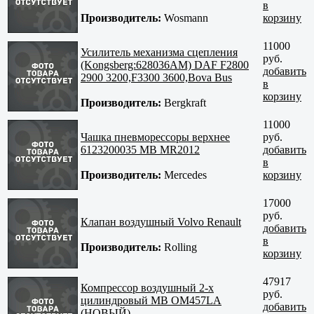
в
Производитель:
Wosmann
корзину
11000
Усилитель механизма сцепления
руб.
(Kongsberg:628036AM) DAF F2800
добавить
2900 3200,F3300 3600,Bova Bus
в
корзину
Производитель:
Bergkraft
11000
Чашка пневморессоры верхнее
руб.
6123200035 MB MR2012
добавить
в
Производитель:
Mercedes
корзину
17000
руб.
Клапан воздушный Volvo Renault
добавить
в
Производитель:
Rolling
корзину
47917
Компрессор воздушный 2-х
руб.
цилиндровый MB OM457LA
добавить
(НОВЫЙ)