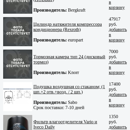
в
корзину
Производитель:
Bergkraft
47917
Цилиндр натяжителя компрессора
руб.
кондиционера (Rexroth)
добавить
в
Производитель:
europart
корзину
7000
Тормозная камера тип 24 (дисковый
руб.
тормоз)
добавить
в
Производитель:
Knorr
корзину
17400
Подушка воздушная со стаканом; (1
руб.
шп.+2 отв.+возд. / 2 шп.)
добавить
в
Производитель:
Sabo
корзину
Срок поставки:
7-10 дней
1350
Фильтр влагоотделителя Vario и
руб.
Iveco Daily
добавить