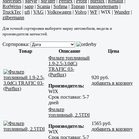
Mercedes
|
Meyle
|
MFilter
|
Perflex
|
Profit
|
purflux
|
Renault
|
RotWeiss
|
sapp
|
Scania
|
Sofima
|
Topran
|
transporterparts
|
TruckTec
|
ufi
|
VAG
|
Volkswagen
|
Volvo
|
WF
|
WIX
|
Wunder
|
zilbermann
Для точной сортировки выберите марку автомобиля, модель и
производителя запчастей.
Сортировка:
Товар
Описание
Цена
Фильтр топливный
1.9-2.5-3.0dCi
TRAFIC 03-
(Purflux)
920 руб.
добавить в корзину
Производитель:
WIX
Срок поставки:
5-7
дней
Фильтр
топливный, 2.5TDI
1565 руб.
Производитель:
добавить в корзину
WIX
Срок поставки:
5-7