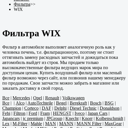
Фильтра
>>
WIX
Фильтра WIX
Фильтр в автомобиле выполняет аналогичную роль как у
человека печень, т.е. фильтрационную, поэтому не стоит
оттягивать замену расходных запчастей и дожидаться пока
автомобиль выйдет из строя. Мы продаем только
высококачественные фильтра ведущих марок мира по
доступным ценам. Купить воздушный фильтр или масленый
фильтр возможно через сайт, или позвонив нашему менеджеру
по продажам. Свои запчасти можно забрать в магазине или
заказать доставку в свой город.
Все
|
Mercedes
|
Opel
|
Renault
|
Volkswagen
Все
|
|
Alco
|
AutoTechteile
|
Begel
|
Bergkraft
|
Bosch
|
BSG
|
Champion
|
Corteco
|
DAF
|
Delphi
|
Diesel Technic
|
Donaldson
|
Febi
|
Filtron
|
Ford
|
Fram
|
HENGST
|
Iveco
|
Japan Cars
|
Japancars
|
jc premium
|
JPGroup
|
Knecht
|
Knorr
|
Kolbenschmidt
|
Lex
|
M-Filter
|
Mahle
|
MAN
|
MANN
|
MANN Filter
|
MaxGear
|