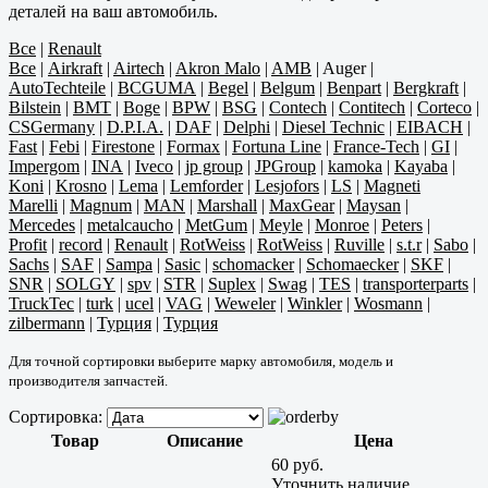
деталей на ваш автомобиль.
Все
|
Renault
Все
|
Airkraft
|
Airtech
|
Akron Malo
|
AMB
|
Auger
|
AutoTechteile
|
BCGUMA
|
Begel
|
Belgum
|
Benpart
|
Bergkraft
|
Bilstein
|
BMT
|
Boge
|
BPW
|
BSG
|
Contech
|
Contitech
|
Corteco
|
CSGermany
|
D.P.I.A.
|
DAF
|
Delphi
|
Diesel Technic
|
EIBACH
|
Fast
|
Febi
|
Firestone
|
Formax
|
Fortuna Line
|
France-Tech
|
GI
|
Impergom
|
INA
|
Iveco
|
jp group
|
JPGroup
|
kamoka
|
Kayaba
|
Koni
|
Krosno
|
Lema
|
Lemforder
|
Lesjofors
|
LS
|
Magneti
Marelli
|
Magnum
|
MAN
|
Marshall
|
MaxGear
|
Maysan
|
Mercedes
|
metalcaucho
|
MetGum
|
Meyle
|
Monroe
|
Peters
|
Profit
|
record
|
Renault
|
RotWeiss
|
RotWeiss
|
Ruville
|
s.t.r
|
Sabo
|
Sachs
|
SAF
|
Sampa
|
Sasic
|
schomacker
|
Schomaecker
|
SKF
|
SNR
|
SOLGY
|
spv
|
STR
|
Suplex
|
Swag
|
TES
|
transporterparts
|
TruckTec
|
turk
|
ucel
|
VAG
|
Weweler
|
Winkler
|
Wosmann
|
zilbermann
|
Турция
|
Турция
Для точной сортировки выберите марку автомобиля, модель и
производителя запчастей.
Сортировка:
Товар
Описание
Цена
60 руб.
Уточнить наличие