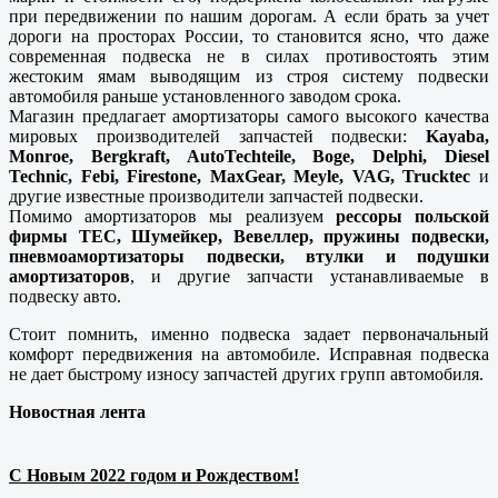
при передвижении по нашим дорогам. А если брать за учет
дороги на просторах России, то становится ясно, что даже
современная подвеска не в силах противостоять этим
жестоким ямам выводящим из строя систему подвески
автомобиля раньше установленного заводом срока.
Магазин предлагает амортизаторы самого высокого качества
мировых производителей запчастей подвески:
Kayaba,
Monroe, Bergkraft, AutoTechteile, Boge, Delphi, Diesel
Technic, Febi, Firestone, MaxGear, Meyle, VAG, Trucktec
и
другие известные производители запчастей подвески.
Помимо амортизаторов мы реализуем
рессоры польской
фирмы ТЕС, Шумейкер, Вевеллер, пружины подвески,
пневмоамортизаторы подвески, втулки и подушки
амортизаторов
, и другие запчасти устанавливаемые в
подвеску авто.
Стоит помнить, именно подвеска задает первоначальный
комфорт передвижения на автомобиле. Исправная подвеска
не дает быстрому износу запчастей других групп автомобиля.
Новостная лента
С Новым 2022 годом и Рождеством!