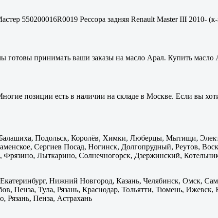
стер 550200016R0019 Рессора задняя Renault Master III 2010- (к-
мы готовы принимать ваши заказы на масло Арал. Купить масло 
ногие позиции есть в наличии на складе в Москве. Если вы хоти
: Балашиха, Подольск, Королёв, Химки, Люберцы, Мытищи, Элек
менское, Сергиев Посад, Ногинск, Долгопрудный, Реутов, Воскр
 Фрязино, Лыткарино, Солнечногорск, Дзержинский, Котельник
 Екатеринбург, Нижний Новгород, Казань, Челябинск, Омск, Сам
бов, Пенза, Тула, Рязань, Краснодар, Тольятти, Тюмень, Ижевск,
, Рязань, Пенза, Астрахань