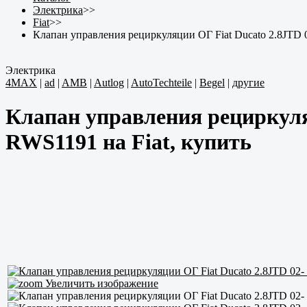
Электрика
>>
Fiat
>>
Клапан управления рециркуляции ОГ Fiat Ducato 2.8JTD 0
Электрика
4MAX
|
ad
|
AMB
|
Autlog
|
AutoTechteile
|
Begel
|
другие
Клапан управления рециркуляц
RWS1191 на Fiat, купить
Увеличить изображение