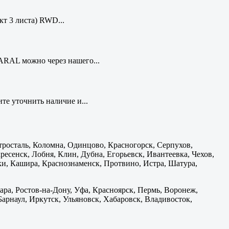
кт 3 листа) RWD...
ARAL можно через нашего...
те уточнить наличие и...
тросталь, Коломна, Одинцово, Красногорск, Серпухов,
есенск, Лобня, Клин, Дубна, Егорьевск, Ивантеевка, Чехов,
и, Кашира, Краснознаменск, Протвино, Истра, Шатура,
ара, Ростов-на-Дону, Уфа, Красноярск, Пермь, Воронеж,
 Барнаул, Иркутск, Ульяновск, Хабаровск, Владивосток,