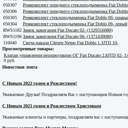
050307
Ремкомплект переднего стеклоподъемника Fiat Doblo
050306
Ремкомплект переднего стеклоподъемника Fiat Doblo
050305
Ремкомплект стеклоподъемника Fiat Doblo 09- правы
050304
Ремкомплект стеклоподъемника Fiat Doblo 09- левый
RWS1182
Замок зажигания Fiat Ducato 02- (1329316080)
RWS1196
Замок зажигания Fiat Ducato 06- (1371430080)
116040
Свеча накала Citroen Nemo Fiat Doblo 1.3JTD 10-
Просмотренные товары:
Клапан управления рециркуляции ОГ Fiat Ducato 2.8JTD 02- 3.
0 руб.
Новостная лента
С Новым 2022 годом и Рождеством!
Уважаемые Друзья! Поздравляем Вас с наступающим Новым год
С Новым 2021 годом и Рождеством Христовым
Уважаемые клиенты и партнеры, поздравляем вас с наступающ