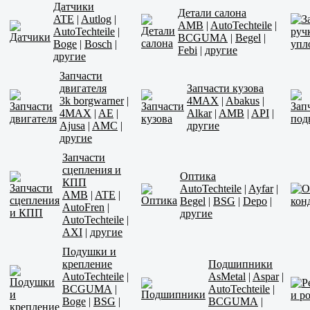
Датчики
Детали салона
ATE
|
Autlog
|
AMB
|
AutoTechteile
|
AutoTechteile
|
BCGUMA
|
Begel
|
Boge
|
Bosch
|
Febi
|
другие
другие
Запчасти
двигателя
Запчасти кузова
3k borgwarner
|
4MAX
|
Abakus
|
4MAX
|
AE
|
Alkar
|
AMB
|
API
|
Ajusa
|
AMC
|
другие
другие
Запчасти
сцепления и
Оптика
КПП
AutoTechteile
|
Ayfar
|
AMB
|
ATE
|
Begel
|
BSG
|
Depo
|
AutoFren
|
другие
AutoTechteile
|
AXI
|
другие
Подушки и
крепление
Подшипники
AutoTechteile
|
AsMetal
|
Aspar
|
BCGUMA
|
AutoTechteile
|
Boge
|
BSG
|
BCGUMA
|