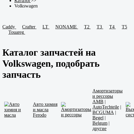
Каталог
>>
Volkswagen
Caddy
Crafter
LT
NONAME
T2
T3
T4
T5
Touareg
Каталог запчастей на
Volkswagen, подобрать
запчасть
Амортизаторы
и рессоры
AMB
|
Авто химия
AutoTechteile
|
и масла
BCGUMA
|
Ferodo
Begel
|
Belgum
|
другие