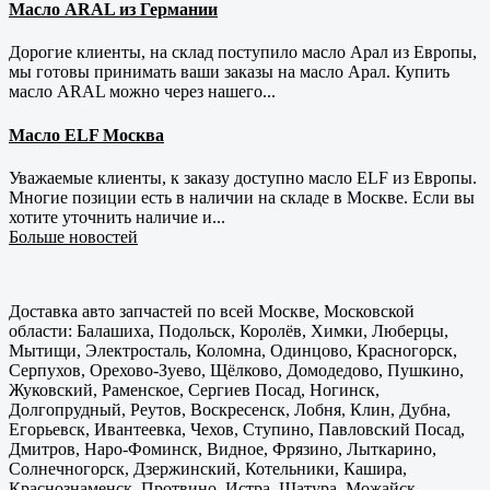
Масло ARAL из Германии
Дорогие клиенты, на склад поступило масло Арал из Европы,
мы готовы принимать ваши заказы на масло Арал. Купить
масло ARAL можно через нашего...
Масло ELF Москва
Уважаемые клиенты, к заказу доступно масло ELF из Европы.
Многие позиции есть в наличии на складе в Москве. Если вы
хотите уточнить наличие и...
Больше новостей
Доставка авто запчастей по всей Москве, Московской
области: Балашиха, Подольск, Королёв, Химки, Люберцы,
Мытищи, Электросталь, Коломна, Одинцово, Красногорск,
Серпухов, Орехово-Зуево, Щёлково, Домодедово, Пушкино,
Жуковский, Раменское, Сергиев Посад, Ногинск,
Долгопрудный, Реутов, Воскресенск, Лобня, Клин, Дубна,
Егорьевск, Ивантеевка, Чехов, Ступино, Павловский Посад,
Дмитров, Наро-Фоминск, Видное, Фрязино, Лыткарино,
Солнечногорск, Дзержинский, Котельники, Кашира,
Краснознаменск, Протвино, Истра, Шатура, Можайск