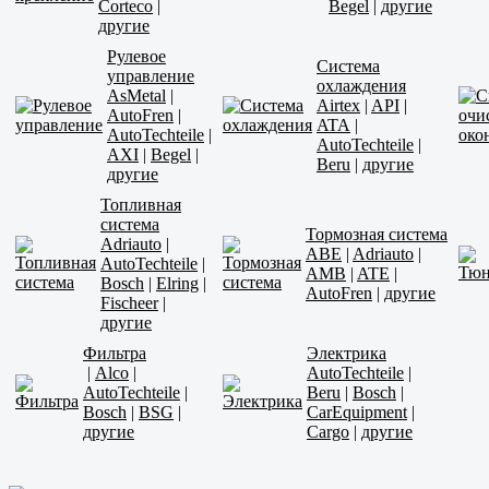
Corteco
|
Begel
|
другие
другие
Рулевое
Система
управление
охлаждения
AsMetal
|
Airtex
|
API
|
AutoFren
|
ATA
|
AutoTechteile
|
AutoTechteile
|
AXI
|
Begel
|
Beru
|
другие
другие
Топливная
система
Тормозная система
Adriauto
|
ABE
|
Adriauto
|
AutoTechteile
|
AMB
|
ATE
|
Bosch
|
Elring
|
AutoFren
|
другие
Fischeer
|
другие
Фильтра
Электрика
|
Alco
|
AutoTechteile
|
AutoTechteile
|
Beru
|
Bosch
|
Bosch
|
BSG
|
CarEquipment
|
другие
Cargo
|
другие