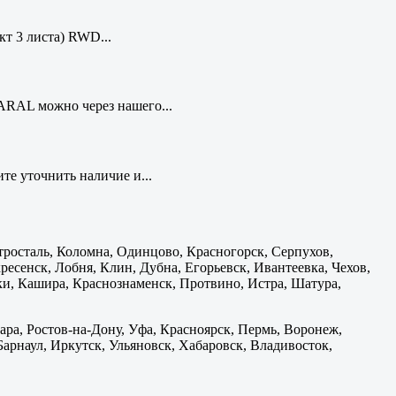
кт 3 листа) RWD...
ARAL можно через нашего...
те уточнить наличие и...
тросталь, Коломна, Одинцово, Красногорск, Серпухов,
есенск, Лобня, Клин, Дубна, Егорьевск, Ивантеевка, Чехов,
и, Кашира, Краснознаменск, Протвино, Истра, Шатура,
ара, Ростов-на-Дону, Уфа, Красноярск, Пермь, Воронеж,
 Барнаул, Иркутск, Ульяновск, Хабаровск, Владивосток,