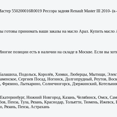
стер 550200016R0019 Рессора задняя Renault Master III 2010- (к-
мы готовы принимать ваши заказы на масло Арал. Купить масло 
ногие позиции есть в наличии на складе в Москве. Если вы хоти
: Балашиха, Подольск, Королёв, Химки, Люберцы, Мытищи, Элек
менское, Сергиев Посад, Ногинск, Долгопрудный, Реутов, Воскр
 Фрязино, Лыткарино, Солнечногорск, Дзержинский, Котельник
 Екатеринбург, Нижний Новгород, Казань, Челябинск, Омск, Сам
бов, Пенза, Тула, Рязань, Краснодар, Тольятти, Тюмень, Ижевск,
, Рязань, Пенза, Астрахань