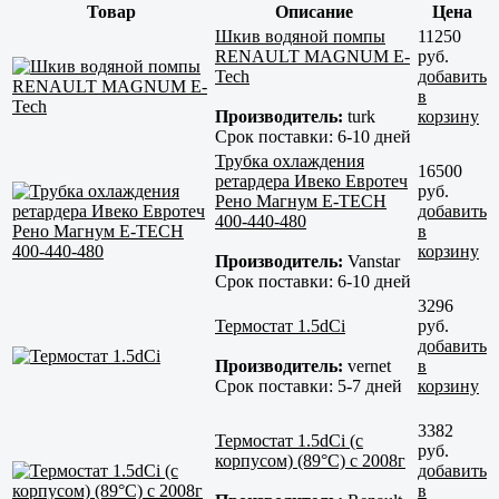
Товар
Описание
Цена
Шкив водяной помпы
11250
RENAULT MAGNUM E-
руб.
Tech
добавить
в
Производитель:
turk
корзину
Срок поставки:
6-10 дней
Трубка охлаждения
16500
ретардера Ивеко Евротеч
руб.
Рено Магнум E-TECH
добавить
400-440-480
в
корзину
Производитель:
Vanstar
Срок поставки:
6-10 дней
3296
Термостат 1.5dCi
руб.
добавить
Производитель:
vernet
в
Срок поставки:
5-7 дней
корзину
3382
Термостат 1.5dCi (с
руб.
корпусом) (89°C) c 2008г
добавить
в