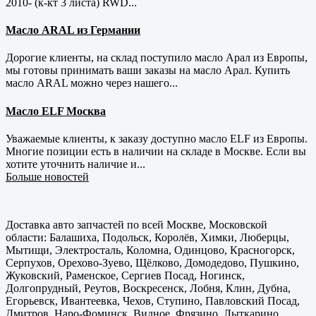
2010- (к-кт 3 листа) RWD...
Масло ARAL из Германии
Дорогие клиенты, на склад поступило масло Арал из Европы,
мы готовы принимать ваши заказы на масло Арал. Купить
масло ARAL можно через нашего...
Масло ELF Москва
Уважаемые клиенты, к заказу доступно масло ELF из Европы.
Многие позиции есть в наличии на складе в Москве. Если вы
хотите уточнить наличие и...
Больше новостей
Доставка авто запчастей по всей Москве, Московской
области: Балашиха, Подольск, Королёв, Химки, Люберцы,
Мытищи, Электросталь, Коломна, Одинцово, Красногорск,
Серпухов, Орехово-Зуево, Щёлково, Домодедово, Пушкино,
Жуковский, Раменское, Сергиев Посад, Ногинск,
Долгопрудный, Реутов, Воскресенск, Лобня, Клин, Дубна,
Егорьевск, Ивантеевка, Чехов, Ступино, Павловский Посад,
Дмитров, Наро-Фоминск, Видное, Фрязино, Лыткарино,