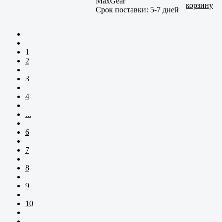
MaxGear
корзину
Срок поставки:
5-7 дней
1
2
3
4
...
6
7
8
9
10