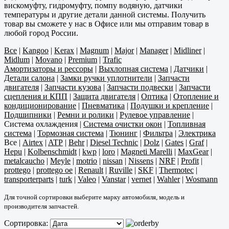
вискомуфту, гидромуфту, помпу водяную, датчики
температуры и другие детали данной системы. Получить
товар вы сможете у нас в Офисе или мы отправим товар в
любой город России.
Все
|
Kangoo
|
Kerax
|
Magnum
|
Major
|
Manager
|
Midliner
|
Midlum
|
Movano
|
Premium
|
Trafic
Амортизаторы и рессоры
|
Выхлопная система
|
Датчики
|
Детали салона
|
Замки ручки уплотнители
|
Запчасти
двигателя
|
Запчасти кузова
|
Запчасти подвески
|
Запчасти
сцепления и КПП
|
Защита двигателя
|
Оптика
|
Отопление и
кондиционирование
|
Пневматика
|
Подушки и крепление
|
Подшипники
|
Ремни и ролики
|
Рулевое управление
|
Система охлаждения
|
Система очистки окон
|
Топливная
система
|
Тормозная система
|
Тюнинг
|
Фильтра
|
Электрика
Все
|
Airtex
|
ATP
|
Behr
|
Diesel Technic
|
Dolz
|
Gates
|
Graf
|
Hepu
|
Kolbenschmidt
|
kwp
|
loro
|
Magneti Marelli
|
MaxGear
|
metalcaucho
|
Meyle
|
motrio
|
nissan
|
Nissens
|
NRF
|
Profit
|
prottego
|
prottego oe
|
Renault
|
Ruville
|
SKF
|
Thermotec
|
transporterparts
|
turk
|
Valeo
|
Vanstar
|
vernet
|
Wahler
|
Wosmann
Для точной сортировки выберите марку автомобиля, модель и
производителя запчастей.
Сортировка: