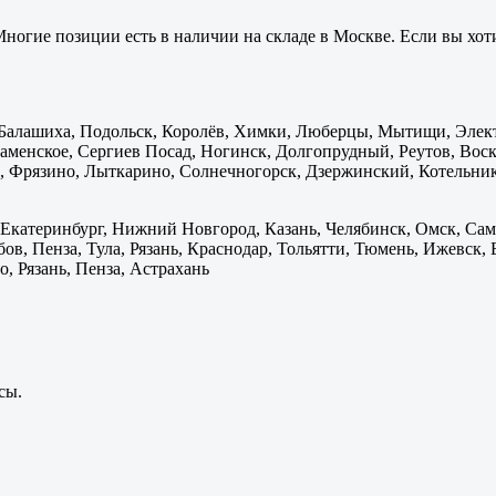
ногие позиции есть в наличии на складе в Москве. Если вы хоти
: Балашиха, Подольск, Королёв, Химки, Люберцы, Мытищи, Элек
менское, Сергиев Посад, Ногинск, Долгопрудный, Реутов, Воскр
 Фрязино, Лыткарино, Солнечногорск, Дзержинский, Котельник
 Екатеринбург, Нижний Новгород, Казань, Челябинск, Омск, Сам
бов, Пенза, Тула, Рязань, Краснодар, Тольятти, Тюмень, Ижевск,
, Рязань, Пенза, Астрахань
сы.