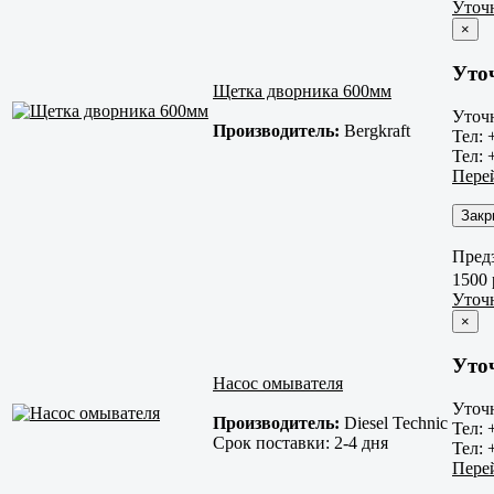
Уточ
×
Уто
Щетка дворника 600мм
Уточн
Производитель:
Bergkraft
Тел: 
Тел: 
Пере
Закр
Предз
1500 
Уточ
×
Уто
Насос омывателя
Уточн
Производитель:
Diesel Technic
Тел: 
Срок поставки:
2-4 дня
Тел: 
Пере