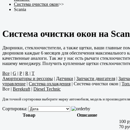
Система очистки окон
>>
Scania
Система очистки окон на Scan
Дворники, стеклоочистители, а также щетки, ваши главные п
дворников каждые 6 месяцев для обеспечения максимального ка
качественные аналоги. Так же у нас есть рычаги стеклоочистит
нашему менеджеру. Получить купленные щетки стеклоочистите
Все
|
G
|
P
|
R
|
T
Амортизаторы и рессоры
|
Датчики
|
Запчасти двигателя
|
Запча
управление
|
Система охлаждения
|
Система очистки окон
|
Топ
Все
|
Bergkraft
|
Diesel Technic
Для точной сортировки выберите марку автомобиля, модель и производителя
Сортировка:
Товар
Описание
100 р
70 ру