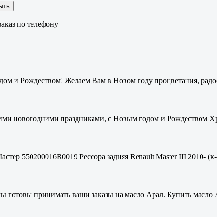
ыть
аказ по телефону
ом и Рождеством! Желаем Вам в Новом году процветания, радос
ими новогодними праздниками, с Новым годом и Рождеством Хри
стер 550200016R0019 Рессора задняя Renault Master III 2010- (к-
мы готовы принимать ваши заказы на масло Арал. Купить масло 