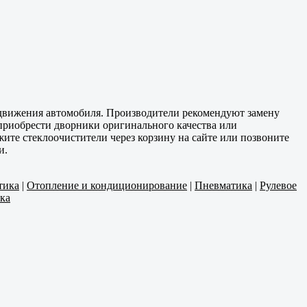
 движения автомобиля. Производители рекомендуют замену
 приобрести дворники оригинального качества или
жите стеклоочистители через корзину на сайте или позвоните
и.
тика
|
Отопление и кондиционирование
|
Пневматика
|
Рулевое
ка