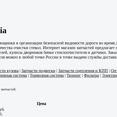
ia
омощники в организации безопасной видимости дороги во время
чества очистки стекол. Интернет магазин запчастей предлагает
елей, кулисы дворников бачки стеклоочистителя и датчики. Зака
ля можно в любой точке России в точке выдачи службы доставк
сти кузова
|
Запчасти подвески
|
Запчасти сцепления и КПП
|
Оп
ливная система
|
Тормозная система
|
Тюнинг
|
Фильтра
|
Электри
 запчастей.
Цена
уб.
б.