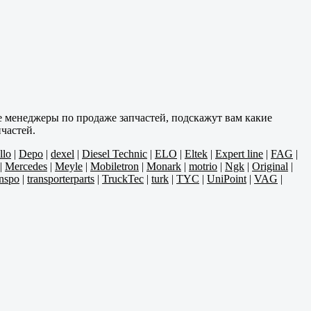
 менеджеры по продаже запчастей, подскажут вам какие
частей.
llo
|
Depo
|
dexel
|
Diesel Technic
|
ELO
|
Eltek
|
Expert line
|
FAG
|
|
Mercedes
|
Meyle
|
Mobiletron
|
Monark
|
motrio
|
Ngk
|
Original
|
nspo
|
transporterparts
|
TruckTec
|
turk
|
TYC
|
UniPoint
|
VAG
|