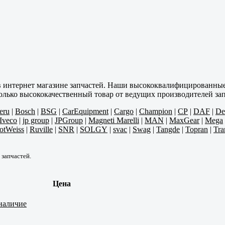
в интернет магазине запчастей. Наши высококвалифицированные
олько высококачественный товар от ведущих производителей зап
eru
|
Bosch
|
BSG
|
CarEquipment
|
Cargo
|
Champion
|
CP
|
DAF
|
De
Iveco
|
jp group
|
JPGroup
|
Magneti Marelli
|
MAN
|
MaxGear
|
Mega
otWeiss
|
Ruville
|
SNR
|
SOLGY
|
svac
|
Swag
|
Tangde
|
Topran
|
Tra
 запчастей.
Цена
наличие