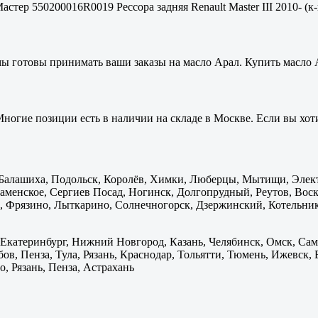
стер 550200016R0019 Рессора задняя Renault Master III 2010- (к-
мы готовы принимать ваши заказы на масло Арал. Купить масло 
ногие позиции есть в наличии на складе в Москве. Если вы хоти
: Балашиха, Подольск, Королёв, Химки, Люберцы, Мытищи, Элек
менское, Сергиев Посад, Ногинск, Долгопрудный, Реутов, Воскр
 Фрязино, Лыткарино, Солнечногорск, Дзержинский, Котельник
 Екатеринбург, Нижний Новгород, Казань, Челябинск, Омск, Сам
бов, Пенза, Тула, Рязань, Краснодар, Тольятти, Тюмень, Ижевск,
, Рязань, Пенза, Астрахань