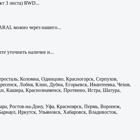
кт 3 листа) RWD...
ARAL можно через нашего...
те уточнить наличие и...
тросталь, Коломна, Одинцово, Красногорск, Серпухов,
есенск, Лобня, Клин, Дубна, Егорьевск, Ивантеевка, Чехов,
и, Кашира, Краснознаменск, Протвино, Истра, Шатура,
ара, Ростов-на-Дону, Уфа, Красноярск, Пермь, Воронеж,
 Барнаул, Иркутск, Ульяновск, Хабаровск, Владивосток,