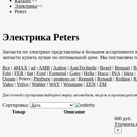
Каталог
>>
Электрика
>>
Peters
Электрика Peters
Запчасти по электрике представлены в большом ассортименте 
запчасти купить лучше по оптимальной цене. Мы поставляем т
Все
|
4MAX
|
ad
|
AMB
|
Autlog
|
AutoTechteile
|
Begel
|
Benpart
|
B
Febi
|
FER
|
fiat
|
Ford
|
Formetal
|
Gates
|
Hella
|
Huco
|
INA
|
Iskra
|
Osram
|
Peters
|
Pierburg
|
prottego oe
|
Remark
|
Renault
|
Rolling
|
R
Valeo
|
Volvo
|
Wahler
|
WAY
|
Wosmann
|
ZEN
|
ZM
Для точной сортировки выберите марку автомобиля, модель и производителя
Сортировка:
Товар
Описание
600 руб.
Уточнить 
×