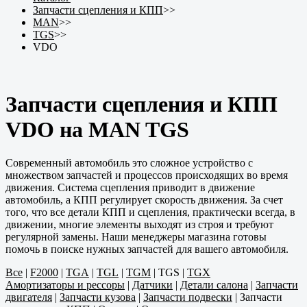
Запчасти сцепления и КПП
>>
MAN
>>
TGS
>>
VDO
Запчасти сцепления и КПП
VDO на MAN TGS
Современный автомобиль это сложное устройство с
множеством запчастей и процессов происходящих во время
движения. Система сцепления приводит в движение
автомобиль, а КПП регулирует скорость движения. За счет
того, что все детали КПП и сцепления, практически всегда, в
движении, многие элементы выходят из строя и требуют
регулярной замены. Наши менеджеры магазина готовы
помочь в поиске нужных запчастей для вашего автомобиля.
Все
|
F2000
|
TGA
|
TGL
|
TGM
|
TGS
|
TGX
Амортизаторы и рессоры
|
Датчики
|
Детали салона
|
Запчасти
двигателя
|
Запчасти кузова
|
Запчасти подвески
|
Запчасти