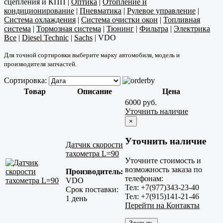
сцепления и КПП
|
Оптика
|
Отопление и
кондиционирование
|
Пневматика
|
Рулевое управление
|
Система охлаждения
|
Система очистки окон
|
Топливная
система
|
Тормозная система
|
Тюнинг
|
Фильтра
|
Электрика
Все
|
Diesel Technic
|
Sachs
|
VDO
Для точной сортировки выберите марку автомобиля, модель и
производителя запчастей.
Сортировка:
Товар
Описание
Цена
6000 руб.
Уточнить наличие
×
Уточнить наличие
Датчик скорости
тахометра L=90
Уточните стоимость и
возможность заказа по
Производитель:
телефонам:
VDO
Тел: +7(977)343-23-40
Срок поставки:
Тел: +7(915)141-21-46
1 день
Перейти на Контакты