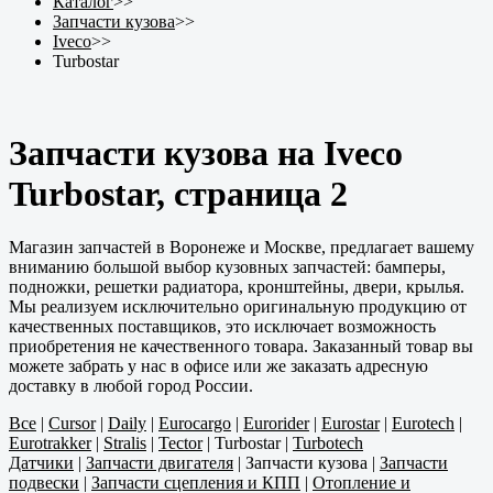
Каталог
>>
Запчасти кузова
>>
Iveco
>>
Turbostar
Запчасти кузова на Iveco
Turbostar, страница 2
Магазин запчастей в Воронеже и Москве, предлагает вашему
вниманию большой выбор кузовных запчастей: бамперы,
подножки, решетки радиатора, кронштейны, двери, крылья.
Мы реализуем исключительно оригинальную продукцию от
качественных поставщиков, это исключает возможность
приобретения не качественного товара. Заказанный товар вы
можете забрать у нас в офисе или же заказать адресную
доставку в любой город России.
Все
|
Cursor
|
Daily
|
Eurocargo
|
Eurorider
|
Eurostar
|
Eurotech
|
Eurotrakker
|
Stralis
|
Tector
|
Turbostar
|
Turbotech
Датчики
|
Запчасти двигателя
|
Запчасти кузова
|
Запчасти
подвески
|
Запчасти сцепления и КПП
|
Отопление и