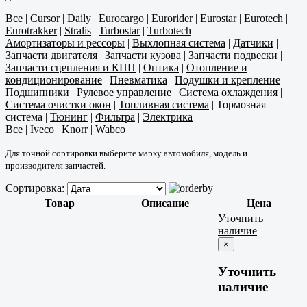
Все
|
Cursor
|
Daily
|
Eurocargo
|
Eurorider
|
Eurostar
|
Eurotech
|
Eurotrakker
|
Stralis
|
Turbostar
|
Turbotech
Амортизаторы и рессоры
|
Выхлопная система
|
Датчики
|
Запчасти двигателя
|
Запчасти кузова
|
Запчасти подвески
|
Запчасти сцепления и КПП
|
Оптика
|
Отопление и
кондиционирование
|
Пневматика
|
Подушки и крепление
|
Подшипники
|
Рулевое управление
|
Система охлаждения
|
Система очистки окон
|
Топливная система
|
Тормозная
система
|
Тюнинг
|
Фильтра
|
Электрика
Все
|
Iveco
|
Knorr
|
Wabco
Для точной сортировки выберите марку автомобиля, модель и
производителя запчастей.
Сортировка:
Товар
Описание
Цена
Уточнить
наличие
×
Уточнить
наличие