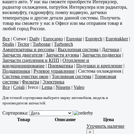
вашего авто. У нас вы сможете приобрести Интеркулер,
радиатор охлаждения, патрубок Интеркулера или радиатора,
вискомуфту, гидромуфту, помпу водяную, датчики
температуры и другие детали данной системы. Получить
товар вы сможете у нас в Офисе или мы отправим товар в
любой город России.
Все
|
Cursor
|
Daily
|
Eurocargo
|
Eurostar
|
Eurotech
|
Eurotrakker
|
Stralis
|
Tector
|
Turbostar
|
Turbotech
Амортизаторы и рессоры
|
Выхлопная система
|
Датчики
|
Запчасти двигателя
|
Запчасти кузова
|
Запчасти подвески
|
Запчасти сцепления и КПП
|
Отопление и
кондиционирование
|
Пневматика
|
Подушки и крепление
|
Подшипники
|
Рулевое управление
|
Система охлаждения
|
Система очистки окон
|
Топливная система
|
Тормозная
система
|
Фильтра
|
Электрика
Все
|
Cojali
|
Iveco
|
Lema
|
Nissens
|
Valeo
Для точной сортировки выберите марку автомобиля, модель и
производителя запчастей.
Сортировка:
Товар
Описание
Цена
Уточнить наличие
×