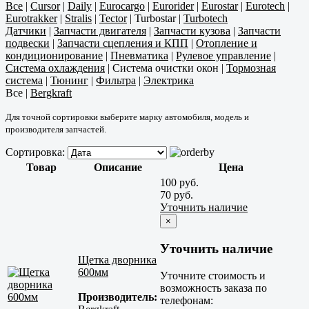
Все
|
Cursor
|
Daily
|
Eurocargo
|
Eurorider
|
Eurostar
|
Eurotech
|
Eurotrakker
|
Stralis
|
Tector
|
Turbostar
|
Turbotech
Датчики
|
Запчасти двигателя
|
Запчасти кузова
|
Запчасти
подвески
|
Запчасти сцепления и КПП
|
Отопление и
кондиционирование
|
Пневматика
|
Рулевое управление
|
Система охлаждения
|
Система очистки окон
|
Тормозная
система
|
Тюнинг
|
Фильтра
|
Электрика
Все
|
Bergkraft
Для точной сортировки выберите марку автомобиля, модель и
производителя запчастей.
Сортировка:
Товар
Описание
Цена
100 руб.
70 руб.
Уточнить наличие
×
Уточнить наличие
Щетка дворника
600мм
Уточните стоимость и
возможность заказа по
Производитель:
телефонам: