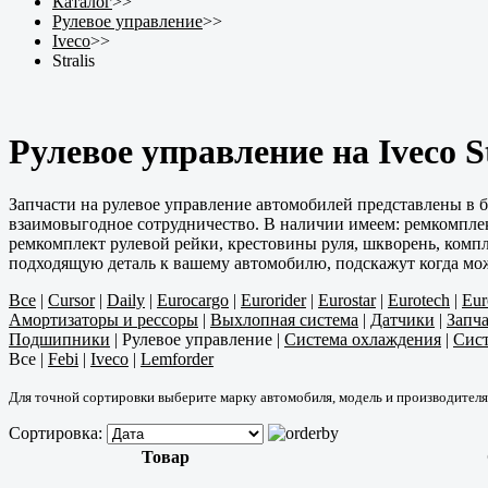
Каталог
>>
Рулевое управление
>>
Iveco
>>
Stralis
Рулевое управление на Iveco St
Запчасти на рулевое управление автомобилей представлены в 
взаимовыгодное сотрудничество. В наличии имеем: ремкомплект
ремкомплект рулевой рейки, крестовины руля, шкворень, компл
подходящую деталь к вашему автомобилю, подскажут когда можн
Все
|
Cursor
|
Daily
|
Eurocargo
|
Eurorider
|
Eurostar
|
Eurotech
|
Eur
Амортизаторы и рессоры
|
Выхлопная система
|
Датчики
|
Запча
Подшипники
|
Рулевое управление
|
Система охлаждения
|
Сист
Все
|
Febi
|
Iveco
|
Lemforder
Для точной сортировки выберите марку автомобиля, модель и производителя
Сортировка:
Товар