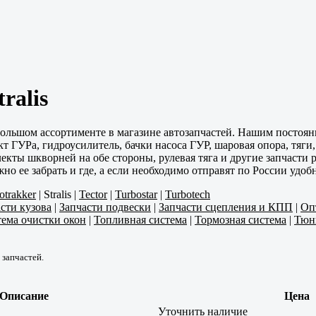
ralis
большом ассортименте в магазине автозапчастей. Нашим постоя
 ГУРа, гидроусилитель, бачки насоса ГУР, шаровая опора, тяги,
екты шкворней на обе стороны, рулевая тяга и другие запчасти
о ее забрать и где, а если необходимо отправят по России удо
otrakker
|
Stralis
|
Tector
|
Turbostar
|
Turbotech
сти кузова
|
Запчасти подвески
|
Запчасти сцепления и КПП
|
Оп
ема очистки окон
|
Топливная система
|
Тормозная система
|
Тюн
 запчастей.
Описание
Цена
Уточнить наличие