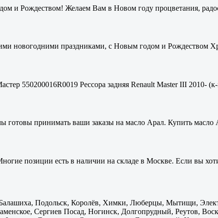
ом и Рождеством! Желаем Вам в Новом году процветания, радос
ими новогодними праздниками, с Новым годом и Рождеством Хри
стер 550200016R0019 Рессора задняя Renault Master III 2010- (к-
мы готовы принимать ваши заказы на масло Арал. Купить масло 
ногие позиции есть в наличии на складе в Москве. Если вы хоти
: Балашиха, Подольск, Королёв, Химки, Люберцы, Мытищи, Элек
менское, Сергиев Посад, Ногинск, Долгопрудный, Реутов, Воскр