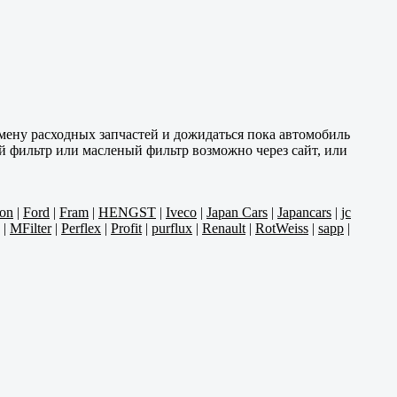
амену расходных запчастей и дожидаться пока автомобиль
 фильтр или масленый фильтр возможно через сайт, или
ron
|
Ford
|
Fram
|
HENGST
|
Iveco
|
Japan Cars
|
Japancars
|
jc
|
MFilter
|
Perflex
|
Profit
|
purflux
|
Renault
|
RotWeiss
|
sapp
|