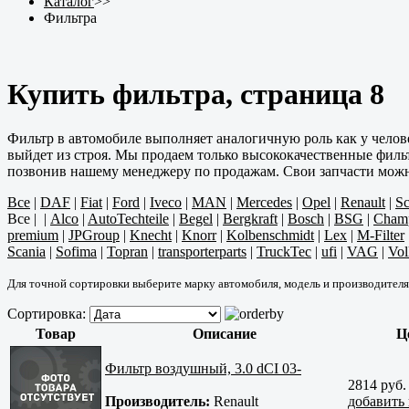
Каталог
>>
Фильтра
Купить фильтра, страница 8
Фильтр в автомобиле выполняет аналогичную роль как у челове
выйдет из строя. Мы продаем только высококачественные филь
позвонив нашему менеджеру по продажам. Свои запчасти можно 
Все
|
DAF
|
Fiat
|
Ford
|
Iveco
|
MAN
|
Mercedes
|
Opel
|
Renault
|
Sc
Все
|
|
Alco
|
AutoTechteile
|
Begel
|
Bergkraft
|
Bosch
|
BSG
|
Cham
premium
|
JPGroup
|
Knecht
|
Knorr
|
Kolbenschmidt
|
Lex
|
M-Filter
Scania
|
Sofima
|
Topran
|
transporterparts
|
TruckTec
|
ufi
|
VAG
|
Vo
Для точной сортировки выберите марку автомобиля, модель и производителя
Сортировка:
Товар
Описание
Ц
Фильтр воздушный, 3.0 dCI 03-
2814 руб.
Производитель:
Renault
добавить 