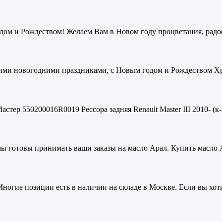
ом и Рождеством! Желаем Вам в Новом году процветания, радос
ими новогодними праздниками, с Новым годом и Рождеством Хри
стер 550200016R0019 Рессора задняя Renault Master III 2010- (к-
мы готовы принимать ваши заказы на масло Арал. Купить масло 
ногие позиции есть в наличии на складе в Москве. Если вы хоти