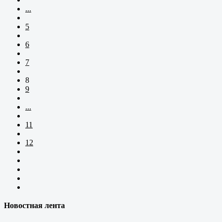
...
5
6
7
8
9
...
11
12
Новостная лента