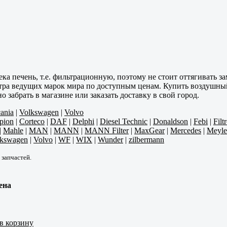
ка печень, т.е. фильтрационную, поэтому не стоит оттягивать з
тра ведущих марок мира по доступным ценам. Купить воздушный
забрать в магазине или заказать доставку в свой город.
ania
|
Volkswagen
|
Volvo
pion
|
Corteco
|
DAF
|
Delphi
|
Diesel Technic
|
Donaldson
|
Febi
|
Filt
|
Mahle
|
MAN
|
MANN
|
MANN Filter
|
MaxGear
|
Mercedes
|
Meyle
lkswagen
|
Volvo
|
WF
|
WIX
|
Wunder
|
zilbermann
 запчастей.
ена
в корзину