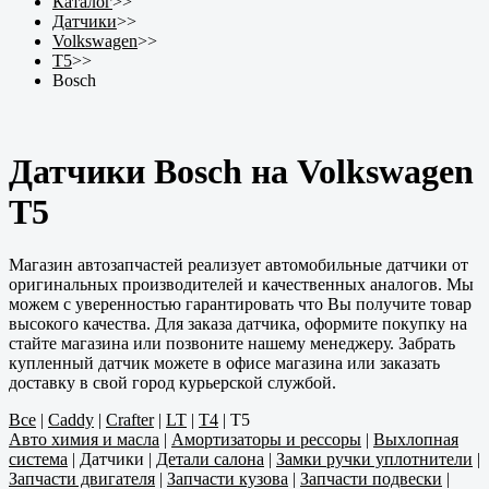
Каталог
>>
Датчики
>>
Volkswagen
>>
T5
>>
Bosch
Датчики Bosch на Volkswagen
T5
Магазин автозапчастей реализует автомобильные датчики от
оригинальных производителей и качественных аналогов. Мы
можем с уверенностью гарантировать что Вы получите товар
высокого качества. Для заказа датчика, оформите покупку на
стайте магазина или позвоните нашему менеджеру. Забрать
купленный датчик можете в офисе магазина или заказать
доставку в свой город курьерской службой.
Все
|
Caddy
|
Crafter
|
LT
|
T4
|
T5
Авто химия и масла
|
Амортизаторы и рессоры
|
Выхлопная
система
|
Датчики
|
Детали салона
|
Замки ручки уплотнители
|
Запчасти двигателя
|
Запчасти кузова
|
Запчасти подвески
|