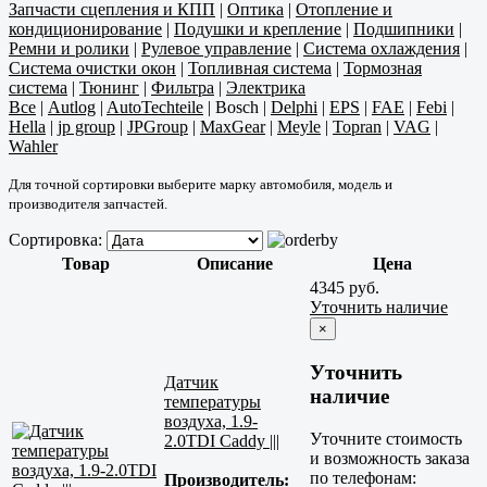
Запчасти сцепления и КПП
|
Оптика
|
Отопление и
кондиционирование
|
Подушки и крепление
|
Подшипники
|
Ремни и ролики
|
Рулевое управление
|
Система охлаждения
|
Система очистки окон
|
Топливная система
|
Тормозная
система
|
Тюнинг
|
Фильтра
|
Электрика
Все
|
Autlog
|
AutoTechteile
|
Bosch
|
Delphi
|
EPS
|
FAE
|
Febi
|
Hella
|
jp group
|
JPGroup
|
MaxGear
|
Meyle
|
Topran
|
VAG
|
Wahler
Для точной сортировки выберите марку автомобиля, модель и
производителя запчастей.
Сортировка:
Товар
Описание
Цена
4345 руб.
Уточнить наличие
×
Уточнить
Датчик
наличие
температуры
воздуха, 1.9-
Уточните стоимость
2.0TDI Caddy |||
и возможность заказа
по телефонам:
Производитель: