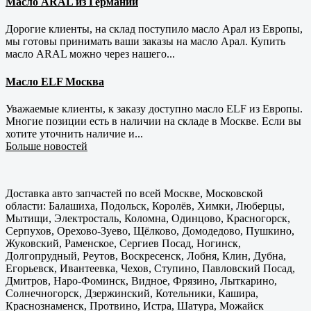
Масло ARAL из Германии
Дорогие клиенты, на склад поступило масло Арал из Европы,
мы готовы принимать ваши заказы на масло Арал. Купить
масло ARAL можно через нашего...
Масло ELF Москва
Уважаемые клиенты, к заказу доступно масло ELF из Европы.
Многие позиции есть в наличии на складе в Москве. Если вы
хотите уточнить наличие и...
Больше новостей
Доставка авто запчастей по всей Москве, Московской
области: Балашиха, Подольск, Королёв, Химки, Люберцы,
Мытищи, Электросталь, Коломна, Одинцово, Красногорск,
Серпухов, Орехово-Зуево, Щёлково, Домодедово, Пушкино,
Жуковский, Раменское, Сергиев Посад, Ногинск,
Долгопрудный, Реутов, Воскресенск, Лобня, Клин, Дубна,
Егорьевск, Ивантеевка, Чехов, Ступино, Павловский Посад,
Дмитров, Наро-Фоминск, Видное, Фрязино, Лыткарино,
Солнечногорск, Дзержинский, Котельники, Кашира,
Краснознаменск, Протвино, Истра, Шатура, Можайск