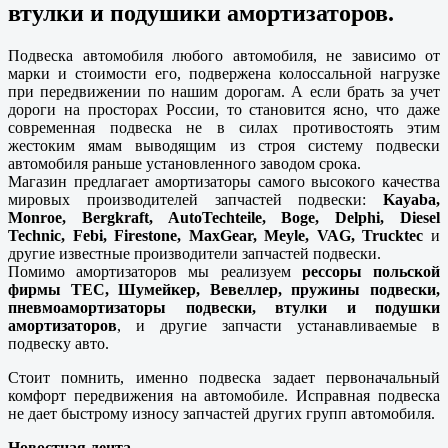
втулки и подушики амортизаторов.
Подвеска автомобиля любого автомобиля, не зависимо от
марки и стоимости его, подвержена колоссальной нагрузке
при передвижении по нашим дорогам. А если брать за учет
дороги на просторах России, то становится ясно, что даже
современная подвеска не в силах противостоять этим
жестоким ямам выводящим из строя систему подвески
автомобиля раньше установленного заводом срока.
Магазин предлагает амортизаторы самого высокого качества
мировых производителей запчастей подвески:
Kayaba,
Monroe, Bergkraft, AutoTechteile, Boge, Delphi, Diesel
Technic, Febi, Firestone, MaxGear, Meyle, VAG, Trucktec
и
другие известные производители запчастей подвески.
Помимо амортизаторов мы реализуем
рессоры польской
фирмы ТЕС, Шумейкер, Вевеллер, пружины подвески,
пневмоамортизаторы подвески, втулки и подушки
амортизаторов
, и другие запчасти устанавливаемые в
подвеску авто.
Стоит помнить, именно подвеска задает первоначальный
комфорт передвижения на автомобиле. Исправная подвеска
не дает быстрому износу запчастей других групп автомобиля.
Новостная лента