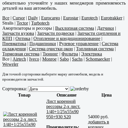
обязательно уточняйте у наших менеджеров применяемость
деталей на ваш автомобиль.
Все
|
Cursor
|
Daily
|
Eurocargo
|
Eurostar
|
Eurotech
|
Eurotrakker
|
Stralis
|
Tector
|
Turbotech
Амортизаторы и рессоры
|
Выхлопная система
|
Датчики
|
Запчасти кузова
|
Запчасти подвески
|
Запчасти сцепления и
КПП
|
Оптика
|
Отопление и кондиционирование
|
Пневматика
|
Подшипники
|
Рулевое управление
|
Система
охлаждения
|
Система очистки окон
|
Топливная система
|
Тормозная система
|
Тюнинг
|
Фильтра
|
Электрика
Все
|
Airtech
|
Iveco
|
Monroe
|
Sabo
|
Sachs
|
Schomaecker
|
Weweler
Для точной сортировки выберите марку автомобиля, модель и
производителя запчастей.
Сортировка:
Товар
Описание
Цена
Лист коренной
рессоры 2-х лист.
1/40+1/25x55x90
950+930 S20
54000 руб.
добавить в
Производитель:
корзину