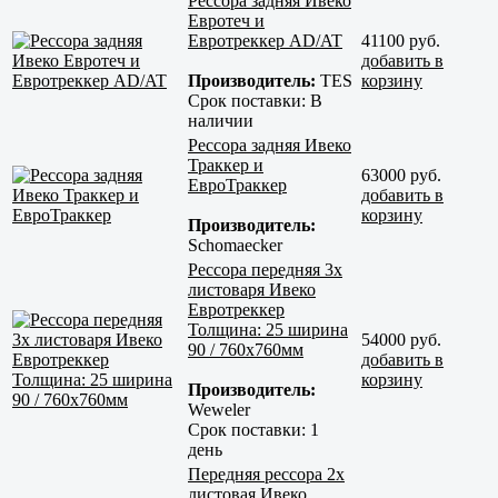
Рессора задняя Ивеко
Евротеч и
Евротреккер AD/AT
41100 руб.
добавить в
Производитель:
TES
корзину
Срок поставки:
В
наличии
Рессора задняя Ивеко
Траккер и
63000 руб.
ЕвроТраккер
добавить в
корзину
Производитель:
Schomaecker
Рессора передняя 3х
листоваря Ивеко
Евротреккер
Толщина: 25 ширина
54000 руб.
90 / 760x760мм
добавить в
корзину
Производитель:
Weweler
Срок поставки:
1
день
Передняя рессора 2х
листовая Ивеко