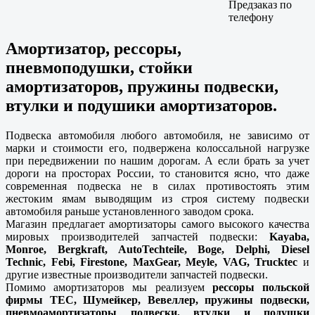
Предзаказ по
телефону
Амортизатор, рессоры,
пневмоподушки, стойки
амортизаторов, пружины подвески,
втулки и подушики амортизаторов.
Подвеска автомобиля любого автомобиля, не зависимо от
марки и стоимости его, подвержена колоссальной нагрузке
при передвижении по нашим дорогам. А если брать за учет
дороги на просторах России, то становится ясно, что даже
современная подвеска не в силах противостоять этим
жестоким ямам выводящим из строя систему подвески
автомобиля раньше установленного заводом срока.
Магазин предлагает амортизаторы самого высокого качества
мировых производителей запчастей подвески:
Kayaba,
Monroe, Bergkraft, AutoTechteile, Boge, Delphi, Diesel
Technic, Febi, Firestone, MaxGear, Meyle, VAG, Trucktec
и
другие известные производители запчастей подвески.
Помимо амортизаторов мы реализуем
рессоры польской
фирмы ТЕС, Шумейкер, Вевеллер, пружины подвески,
пневмоамортизаторы подвески, втулки и подушки