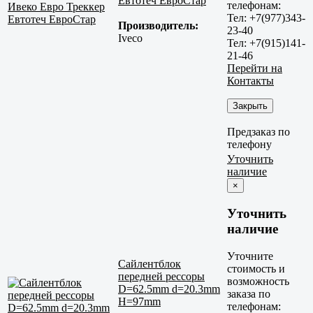
Евтотеч ЕвроСтар
телефонам:
Тел: +7(977)343-
Производитель:
23-40
Iveco
Тел: +7(915)141-
21-46
Перейти на
Контакты
Закрыть
Предзаказ по
телефону
Уточнить
наличие
×
Уточнить
наличие
Уточните
Сайлентблок
стоимость и
передней рессоры
возможность
D=62.5mm d=20.3mm
заказа по
H=97mm
телефонам: