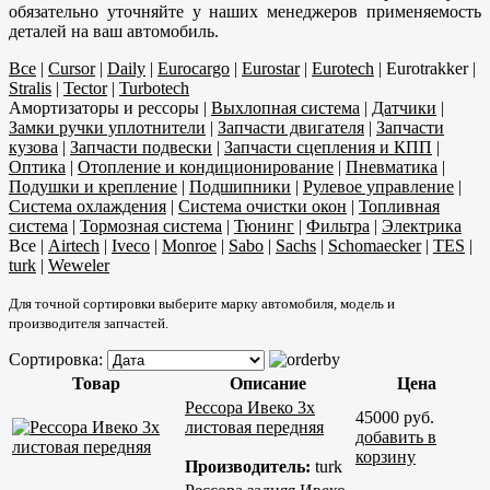
обязательно уточняйте у наших менеджеров применяемость
деталей на ваш автомобиль.
Все
|
Cursor
|
Daily
|
Eurocargo
|
Eurostar
|
Eurotech
|
Eurotrakker
|
Stralis
|
Tector
|
Turbotech
Амортизаторы и рессоры
|
Выхлопная система
|
Датчики
|
Замки ручки уплотнители
|
Запчасти двигателя
|
Запчасти
кузова
|
Запчасти подвески
|
Запчасти сцепления и КПП
|
Оптика
|
Отопление и кондиционирование
|
Пневматика
|
Подушки и крепление
|
Подшипники
|
Рулевое управление
|
Система охлаждения
|
Система очистки окон
|
Топливная
система
|
Тормозная система
|
Тюнинг
|
Фильтра
|
Электрика
Все
|
Airtech
|
Iveco
|
Monroe
|
Sabo
|
Sachs
|
Schomaecker
|
TES
|
turk
|
Weweler
Для точной сортировки выберите марку автомобиля, модель и
производителя запчастей.
Сортировка:
Товар
Описание
Цена
Рессора Ивеко 3х
45000 руб.
листовая передняя
добавить в
корзину
Производитель:
turk