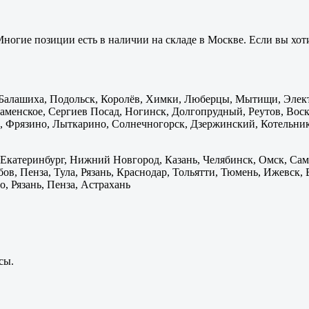
ногие позиции есть в наличии на складе в Москве. Если вы хоти
: Балашиха, Подольск, Королёв, Химки, Люберцы, Мытищи, Элек
менское, Сергиев Посад, Ногинск, Долгопрудный, Реутов, Воскр
 Фрязино, Лыткарино, Солнечногорск, Дзержинский, Котельник
 Екатеринбург, Нижний Новгород, Казань, Челябинск, Омск, Сам
бов, Пенза, Тула, Рязань, Краснодар, Тольятти, Тюмень, Ижевск,
, Рязань, Пенза, Астрахань
сы.