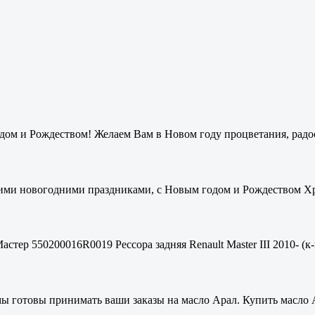
ом и Рождеством! Желаем Вам в Новом году процветания, радос
ими новогодними праздниками, с Новым годом и Рождеством Хри
стер 550200016R0019 Рессора задняя Renault Master III 2010- (к-
мы готовы принимать ваши заказы на масло Арал. Купить масло 