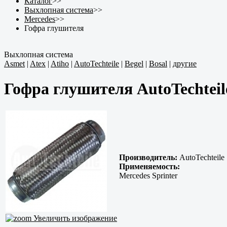
Каталог
>>
Выхлопная система
>>
Mercedes
>>
Гофра глушителя
Выхлопная система
Asmet
|
Atex
|
Atiho
|
AutoTechteile
|
Begel
|
Bosal
|
другие
Гофра глушителя AutoTechteil
Производитель:
AutoTechteile
Применяемость:
Mercedes Sprinter
Увеличить изображение