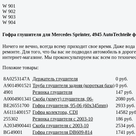
W 901
W 902
W 903
W 904
Гофра глушителя для Mercedes Sprinter, 4945 AutoTechteile 
Ничего не вечно, всегда всему приходит свое время. Даже вода
ремонте. Для того, что бы вас не подводил автомобиль в доро
интернет-магазине. Мы проконсультируем вас всем по техниче
Похожие товары:
8A0253147A
Держатель глушителя
0 руб.
A9014901521
Труба глушителя задняя (короткая база)
0 руб.
4901
Резинка глушителя
147 руб.
A0004901341
Скоба (хомут) глушителя, 06-
2080 руб.
BE26551700
Гофра глушителя, 95-06 (60x345mm)
2933 руб.
A6111400157
Гофра колектора, СDI
14582 руб
255302
Резинка глушителя с 2003-10
186 руб.
A2034900441
Скоба глушителя с 2003-10
2534 руб.
BG49001
Гофра глушителя DB609-814
1741 руб.